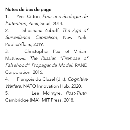
Notes de bas de page
1.      Yves Citton, 
Pour une écologie de 
l’attention
, Paris, Seuil, 2014.
2.      Shoshana Zuboff, 
The Age of 
Surveillance Capitalism
, New York, 
PublicAffairs, 2019.
3.    Christopher Paul et Miriam 
Matthews, 
The Russian “Firehose of 
Falsehood” Propaganda Model
, RAND 
Corporation, 2016.
4.      François du Cluzel (dir.), 
Cognitive 
Warfare
, NATO Innovation Hub, 2020.
5.      Lee McIntyre, 
Post-Truth
, 
Cambridge (MA), MIT Press, 2018.
6.      Stanley Cohen, 
States of Denial: 
Knowing about Atrocities and 
Suffering
, Cambridge, Polity Press, 
2001.