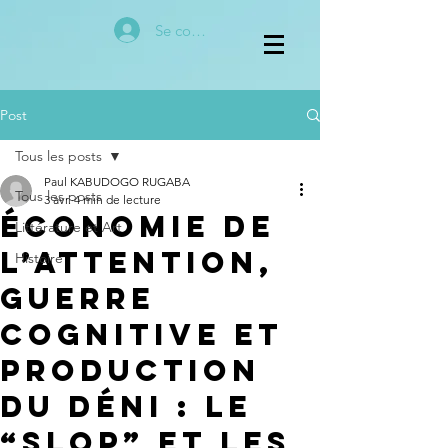
Se connecter
Post
Tous les posts
Paul KABUDOGO RUGABA
Tous les posts
3 avr.
4 min de lecture
Économie de
Littérature et Art
l’attention,
Histoire
guerre
cognitive et
production
du déni : le
“slop” et les