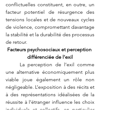
conflictuelles constituent, en outre, un 
facteur potentiel de résurgence des 
tensions locales et de nouveaux cycles 
de violence, compromettant davantage 
la stabilité et la durabilité des processus 
de retour.
Facteurs psychosociaux et perception 
différenciée de l’exil
	La perception de l’exil comme 
une alternative économiquement plus 
viable joue également un rôle non 
négligeable. L’exposition à des récits et 
à des représentations idéalisées de la 
réussite à l’étranger influence les choix 
individuels et collectifs, en particulier 
chez des populations ayant connu une 
précarité prolongée et un avenir 
incertain dans leur pays d’origine. Cette 
dimension psychosociale contribue à 