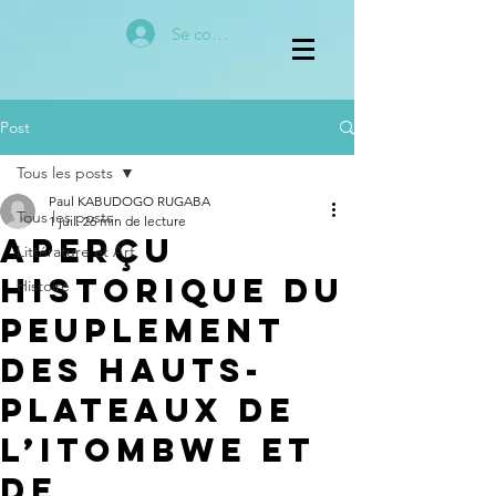
Se connecter
Post
Tous les posts
Paul KABUDOGO RUGABA
Tous les posts
1 juil.
26 min de lecture
Aperçu
Littérature et Art
historique du
Histoire
peuplement
des Hauts-
Plateaux de
l’Itombwe et
de