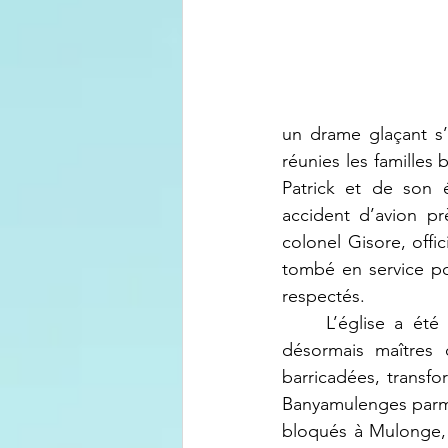
un drame glaçant s’
réunies les familles
Patrick et de son
accident d’avion pr
colonel Gisore, offi
tombé en service pou
respectés.
	L’église a été brusquement encerclée. Les Wazalendo, milice du gouvernement et 
désormais maîtres d
barricadées, transfo
Banyamulenges parmi l
bloqués à Mulonge, c