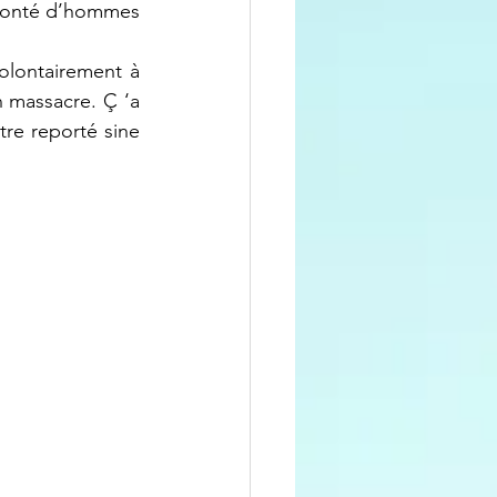
volonté d’hommes 
n massacre. Ç ‘a 
re reporté sine 