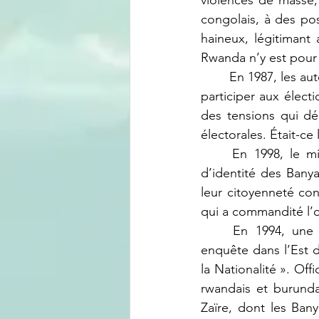
violences de masse, 
congolais, à des pos
haineux, légitimant a
Rwanda n’y est pour 
	En 1987, les autorités congolaises ont refusé aux Banyamulenge du Sud-Kivu le droit de 
participer aux électi
des tensions qui dé
électorales. Était-c
	En 1998, le ministre de l’Intérieur, Mwando Simba, a ordonné la saisie des cartes 
d’identité des Bany
leur citoyenneté co
qui a commandité l’o
	En 1994, une commission parlementaire dirigée par Vangu Mambweni mena une 
enquête dans l’Est d
la Nationalité ». Off
rwandais et burunda
Zaïre, dont les Ban