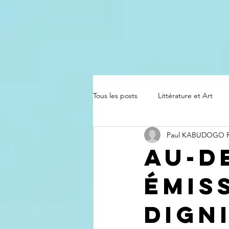
Tous les posts
Littérature et Art
Paul KABUDOGO
Au-d
émiss
dign