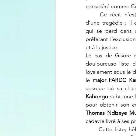
considéré comme Con
	Ce récit n’est pas seulement celui 
d’une tragédie ; il 
qui se perd dans s
préférant l’exclusion
et à la justice.
Le cas de Gisore n
douloureuse liste d
loyalement sous le dr
le 
major FARDC Ka
absolue où sa chai
Kabongo
 subit une
pour obtenir son co
Thomas Ndizeye Mu
cadavre livré à ses 
	Cette liste, hélas, est loin d’être exhaustive. Les civils Banyamulenge, eux aussi, se 