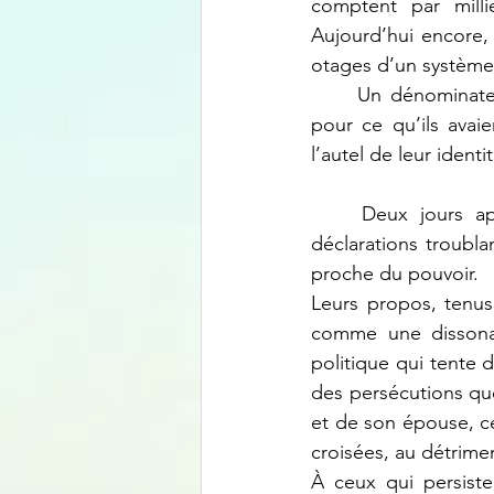
comptent par mill
Aujourd’hui encore,
otages d’un système q
	Un dénominateur commun relie tous ces destins brisés : ils ont été condamnés non 
pour ce qu’ils avaie
l’autel de leur identit
	Deux jours après ces événements, les réseaux WhatsApp se sont embrasés de 
déclarations troubl
proche du pouvoir.
Leurs propos, tenus
comme une dissonanc
politique qui tente d
des persécutions qu
et de son épouse, ce
croisées, au détrimen
À ceux qui persist