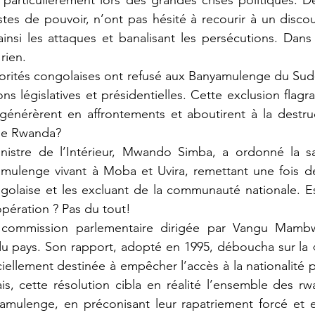
particulièrement lors des grandes crises politiques. D
tes de pouvoir, n’ont pas hésité à recourir à un disco
insi les attaques et banalisant les persécutions. Dans c
rien.
ons législatives et présidentielles. Cette exclusion flag
générèrent en affrontements et aboutirent à la destruc
e le Rwanda?
amulenge vivant à Moba et Uvira, remettant une fois de
ngolaise et les excluant de la communauté nationale. E
pération ? Pas du tout!
u pays. Son rapport, adopté en 1995, déboucha sur la «
iciellement destinée à empêcher l’accès à la nationalité p
is, cette résolution cibla en réalité l’ensemble des r
yamulenge, en préconisant leur rapatriement forcé et e