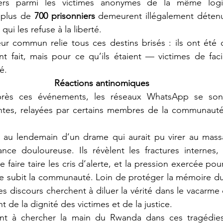
iers parmi les victimes anonymes de la même logi
 plus de 
700 prisonniers
 demeurent illégalement détenu
ui les refuse à la liberté.
nt fait, mais pour ce qu’ils étaient — victimes de faciès
é.
Réactions antinomiques
antes, relayées par certains membres de la communaut
 au lendemain d’un drame qui aurait pu virer au massa
e douloureuse. Ils révèlent les fractures internes, l
e faire taire les cris d’alerte, et la pression exercée pour
e subit la communauté. Loin de protéger la mémoire du 
s discours cherchent à diluer la vérité dans le vacarme 
t de la dignité des victimes et de la justice.
ent à chercher la main du Rwanda dans ces tragédies