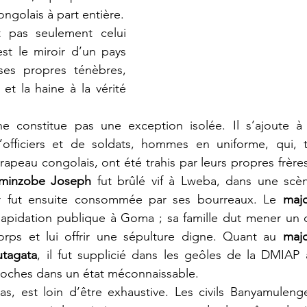
golais à part entière.
est le miroir d’un pays 
es propres ténèbres, 
 et la haine à la vérité 
e constitue pas une exception isolée. Il s’ajoute à
’officiers et de soldats, hommes en uniforme, qui, t
apeau congolais, ont été trahis par leurs propres frères
minzobe Joseph
 fut brûlé vif à Lweba, dans une scèn
r fut ensuite consommée par ses bourreaux. Le 
majo
 lapidation publique à Goma ; sa famille dut mener un 
rps et lui offrir une sépulture digne. Quant au 
majo
tagata
, il fut supplicié dans les geôles de la DMIAP 
proches dans un état méconnaissable.