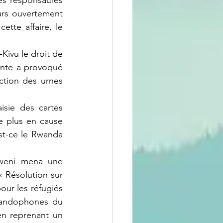
es responsables 
urs ouvertement 
ette affaire, le 
rante a provoqué 
tion des urnes 
 plus en cause 
st-ce le Rwanda 
 Résolution sur 
our les réfugiés 
wandophones du 
n reprenant un 