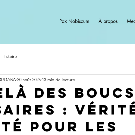
Pax Nobiscum
À propos
Med
Histoire
 RUGABA
30 août 2025
13 min de lecture
elà des bouc
aires : vérit
ité pour les