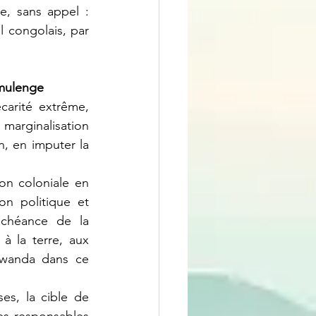
 La réponse est claire, sans appel : 
 congolais, par 
amulenge
arité extrême, 
rginalisation 
n, en imputer la 
n politique et 
échéance de la 
 à la terre, aux 
Rwanda dans ce 