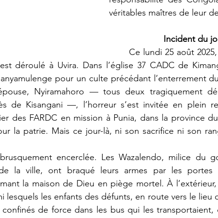
véritables maîtres de leur de
Incident du jo
	Ce lundi 25 août 2025, à 12 heures 30, 
est déroulé à Uvira. Dans l’église 37 CADC de Kimanga
 banyamulenge pour un culte précédant l’enterrement du
 épouse, Nyiramahoro — tous deux tragiquement dé
ès de Kisangani —, l’horreur s’est invitée en plein re
cier des FARDC en mission à Punia, dans la province du
r la patrie. Mais ce jour-là, ni son sacrifice ni son ran
e la ville, ont braqué leurs armes par les portes e
rmant la maison de Dieu en piège mortel. À l’extérieur, 
esquels les enfants des défunts, en route vers le lieu d
onfinés de force dans les bus qui les transportaient, e