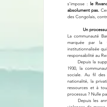
s’impose : 
le Rwand
absolument pas.
 Ce
des Congolais, contr
Un processus
La communauté Bany
marquée par la vi
institutionnalisée qu
responsabilité au Rw
	Depuis la suppression des chefferies Banyamulenge par l’administration coloniale en 
1930, la communaut
sociale. Au fil des
nationalité, la priva
ressources et à to
processus ? Nulle pa
	Depuis les années 1960, les Banyamulenge ont été, à maintes reprises, la cible de 