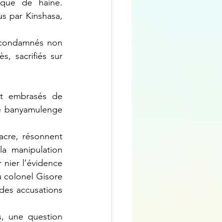
que de haine. 
s par Kinshasa, 
, sacrifiés sur 
é banyamulenge 
cre, résonnent 
a manipulation 
 nier l’évidence 
colonel Gisore 
des accusations 
, une question 