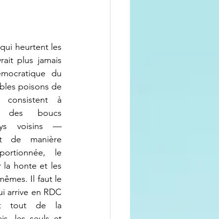
qui heurtent les 
ait plus jamais 
mocratique du 
bles poisons de 
, consistent à 
t des boucs 
ys voisins — 
t de manière 
portionnée, le 
a honte et les 
mes. Il faut le 
ui arrive en RDC 
t tout de la 
s, les seuls et 