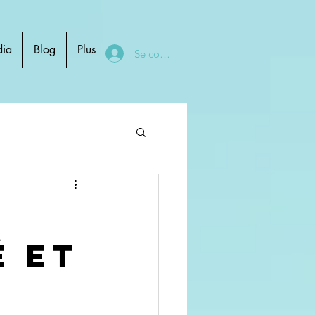
ia
Blog
Plus
Se connecter
s
é et