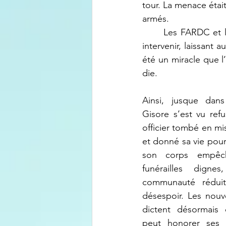
tour. La menace était
armés.
	Les FARDC et l’armée burundaise, co-gérantes de la ville, ont tardé volontairement à 
intervenir, laissant 
été un miracle que l
die.
Ainsi, jusque dans
Gisore s’est vu ref
officier tombé en miss
et donné sa vie pour 
son corps empêch
funérailles digne
communauté réduit
désespoir. Les nouv
dictent désormais 
peut honorer ses m