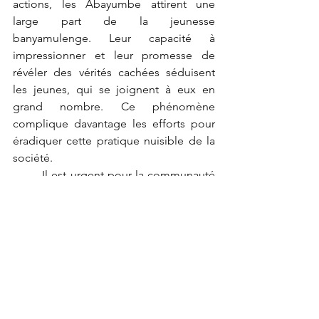
actions, les Abayumbe attirent une 
large part de la jeunesse 
banyamulenge. Leur capacité à 
impressionner et leur promesse de 
révéler des vérités cachées séduisent 
les jeunes, qui se joignent à eux en 
grand nombre. Ce phénomène 
complique davantage les efforts pour 
éradiquer cette pratique nuisible de la 
société.
	Il est urgent pour la communauté 
Banyamulenge de reconnaître les 
dangers posés par les Abayumbe et de 
prendre des mesures pour protéger les 
plus vulnérables. Cela nécessite non 
seulement des interventions 
communautaires mais aussi une 
éducation pour sensibiliser les jeunes 
aux conséquences de ces pratiques. La 