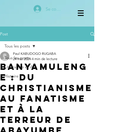
Se connecter
Post
Tous les posts
Paul KABUDOGO RUGABA
Tous les posts
24 mai 2024
4 min de lecture
Banyamuleng
Littérature et Art
e : Du
Histoire
Christianisme
au Fanatisme
et à la
Terreur de
Abayumbe