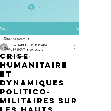
Se connecter
Post
Tous les posts
Paul KABUDOGO RUGABA
Tous les posts
28 mars
4 min de lecture
Crise
Littérature et Art
humanitaire
Histoire
et
dynamiques
politico-
militaires sur
les hauts