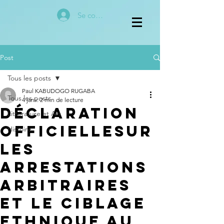
Se connecter
Post
Tous les posts
Paul KABUDOGO RUGABA
Tous les posts
4 janv.
2 min de lecture
DÉCLARATION
Littérature et Art
OFFICIELLESUR
Histoire
LES
ARRESTATIONS
ARBITRAIRES
ET LE CIBLAGE
ETHNIQUE AU