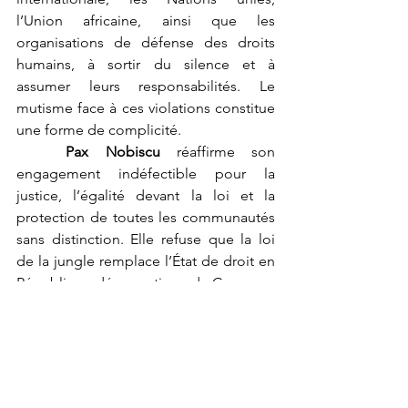
l’Union africaine, ainsi que les 
organisations de défense des droits 
humains, à sortir du silence et à 
assumer leurs responsabilités. Le 
mutisme face à ces violations constitue 
une forme de complicité.
Pax Nobiscu
 réaffirme son 
engagement indéfectible pour la 
justice, l’égalité devant la loi et la 
protection de toutes les communautés 
sans distinction. Elle refuse que la loi 
de la jungle remplace l’État de droit en 
République démocratique du Congo.
Fait  le _04 janvier 2026
Pour Pax Nobiscum Paul Kabudogo 
Rugaba