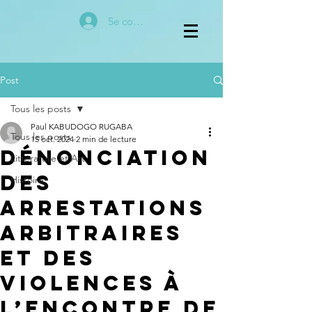
Se connecter
Post
Tous les posts
Paul KABUDOGO RUGABA
Tous les posts
15 oct. 2024
2 min de lecture
Dénonciation
Littérature et Art
des
Histoire
Arrestations
Arbitraires
et des
Violences à
l’Encontre de