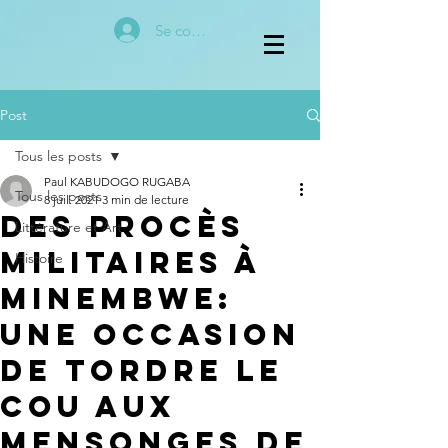
Se connecter
Post
Tous les posts
Paul KABUDOGO RUGABA
Tous les posts
8 juil. 2021
3 min de lecture
Des procès
Littérature et Art
Militaires à
Histoire
Minembwe:
Une occasion
de tordre le
cou aux
mensonges de