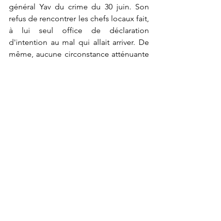
général Yav du crime du 30 juin. Son 
refus de rencontrer les chefs locaux fait, 
à lui seul office de déclaration 
d'intention au mal qui allait arriver. De 
même, aucune circonstance atténuante 
ne devrait épargner le capitaine 
Kasereka du sort réservé aux complices 
d’actes criminels. Son constant soutien 
aux criminels par la falsification 
d'information et la distorsion de la 
vérité est largement préjudiciable. 
Kinshasa, le 08 juillet 2021
*Mukulu Le Patriote