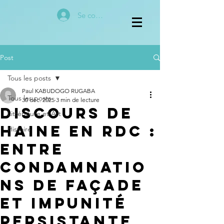
Se connecter
Post
Tous les posts
Paul KABUDOGO RUGABA
Tous les posts
30 déc. 2025
3 min de lecture
Discours de
Littérature et Art
haine en RDC :
Histoire
entre
condamnatio
ns de façade
et impunité
persistante