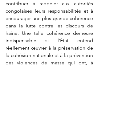
contribuer à rappeler aux autorités 
congolaises leurs responsabilités et à 
encourager une plus grande cohérence 
dans la lutte contre les discours de 
haine. Une telle cohérence demeure 
indispensable si l’État entend 
réellement œuvrer à la préservation de 
la cohésion nationale et à la prévention 
des violences de masse qui ont, à 
maintes reprises, endeuillé le pays.
Le 30 décembre 2025
Paul Kabudogo Rugaba
Voir tout
Posts récents