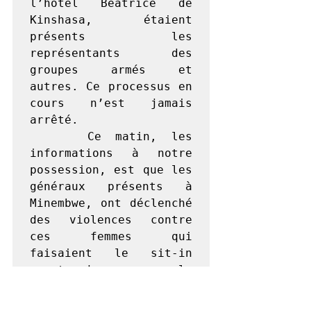
l’hôtel Béatrice de 
Kinshasa, étaient 
présents les 
représentants des 
groupes armés et 
autres. Ce processus en 
cours n’est jamais 
arrêté.

    Ce matin, les 
informations à notre 
possession, est que les 
généraux présents à 
Minembwe, ont déclenché 
des violences contre 
ces femmes qui 
faisaient le sit-in 
avant de couper le 
signal de communication 
de Vodacom et Orange 