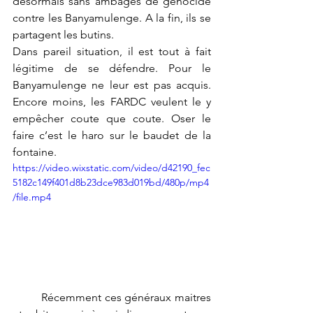
désormais sans ambages de génocide 
contre les Banyamulenge. A la fin, ils se 
partagent les butins. 
Dans pareil situation, il est tout à fait 
légitime de se défendre. Pour le 
Banyamulenge ne leur est pas acquis. 
Encore moins, les FARDC veulent le y 
empêcher coute que coute. Oser le 
faire c’est le haro sur le baudet de la 
fontaine. 
https://video.wixstatic.com/video/d42190_fec
5182c149f401d8b23dce983d019bd/480p/mp4
/file.mp4
	Récemment ces généraux maitres 