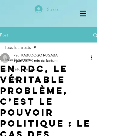
Se connecter
Post
Tous les posts
Paul KABUDOGO RUGABA
Tous les posts
1 juin 2025
9 min de lecture
En RDC, le
Littérature et Art
véritable
Histoire
problème,
c’est le
pouvoir
politique : Le
cas des