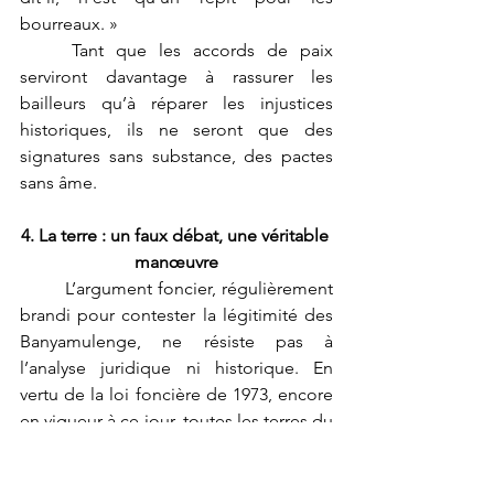
bourreaux. »
	Tant que les accords de paix 
serviront davantage à rassurer les 
bailleurs qu’à réparer les injustices 
historiques, ils ne seront que des 
signatures sans substance, des pactes 
sans âme.
4. La terre : un faux débat, une véritable 
manœuvre
	L’argument foncier, régulièrement 
brandi pour contester la légitimité des 
Banyamulenge, ne résiste pas à 
l’analyse juridique ni historique. En 
vertu de la loi foncière de 1973, encore 
en vigueur à ce jour, toutes les terres du 
territoire congolais sont la propriété 
exclusive de l’État. À ce titre, tout 