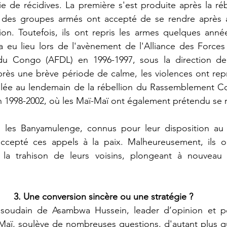
e de récidives. La première s'est produite après la rébe
e des groupes armés ont accepté de se rendre après a
on. Toutefois, ils ont repris les armes quelques année
a eu lieu lors de l'avènement de l'Alliance des Forces
du Congo (AFDL) en 1996-1997, sous la direction de 
près une brève période de calme, les violences ont repri
oulée au lendemain de la rébellion du Rassemblement Co
 1998-2002, où les Maï-Maï ont également prétendu se r
 accepté ces appels à la paix. Malheureusement, ils o
 la trahison de leurs voisins, plongeant à nouveau 
3. Une conversion sincère ou une stratégie ?
aï, soulève de nombreuses questions, d'autant plus q