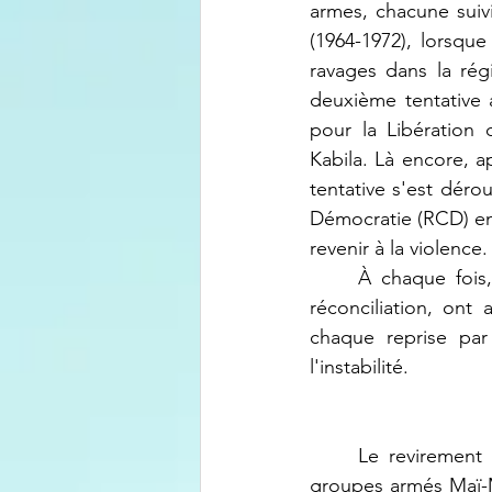
armes, chacune suivi
(1964-1972), lorsqu
ravages dans la régi
deuxième tentative 
pour la Libération 
Kabila. Là encore, a
tentative s'est dér
Démocratie (RCD) en
revenir à la violence.
	À chaque fois, les Banyamulenge, connus pour leur disposition au pardon et à la 
réconciliation, ont
chaque reprise par
l'instabilité.
	Le revirement soudain de Asambwa Hussein, leader d’opinion et porte-parole des 
groupes armés Maï-M