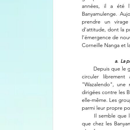
années, il a été l
Banyamulenge. Aujou
prendre un virage 
d'attitude, dont la 
l’émergence de nouve
Corneille Nanga et l
a. 
La
 p
	Depuis que le gouvernement de Kinshasa a officiellement autorisé les milices Maï-Maï à 
circuler librement
"Wazalendo", une ré
dirigées contre les
elle-même. Les group
parmi leur propre po
	Il semble que les milices Maï-Maï font désormais plus de victimes chez les Babembe 
que chez les Banyam