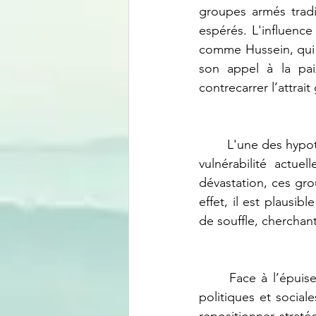
groupes armés tradi
espérés. L'influenc
comme Hussein, qui vo
son appel à la paix
contrecarrer l’attrai
	L'une des hypothèses avancées pour expliquer ce soudain revirement de Hussein est la 
vulnérabilité actu
dévastation, ces gr
effet, il est plausi
de souffle, cherchant
	Face à l’épuisement des milices Maï-Maï et à l'émergence de nouvelles dynamiques 
politiques et socia