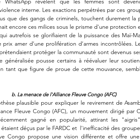
 WhatsApp révèlent que les femmes sont devenue
 violence interne. Les exactions perpétrées par ces grou
lus que des gangs de criminels, touchent durement la po
enait encore ces milices sous le prisme d'une protection 
 prix amer d’une prolifération d’armes incontrôlées. Le
 prétendaient protéger la communauté sont devenus ses
 généralisée pousse certains à réévaluer leur soutien 
 tant que figure de proue de cette mouvance, semble 
b.
 La
 menace de l'Alliance Fleuve Congo (AFC)
liance Fleuve Congo (AFC), un mouvement dirigé par Co
emment gagné en popularité, attirant les "aigris" 
taient déçus par le FARDC et  l'inefficacité des group