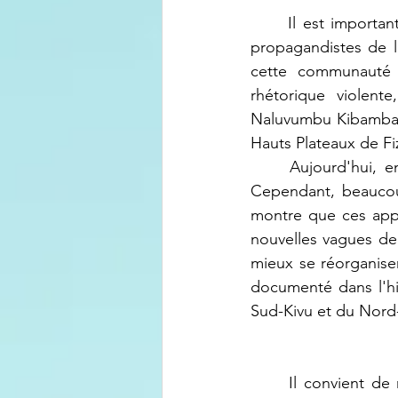
	Il est important de rappeler le contexte. Asambwa Hussein a été l'un des principaux 
propagandistes de la
cette communauté 
rhétorique violente
Naluvumbu Kibambala 
Hauts Plateaux de Fi
	Aujourd'hui, en appelant à la cohabitation, Hussein tente de changer de discours. 
Cependant, beaucoup
montre que ces appe
nouvelles vagues de 
mieux se réorganiser 
documenté dans l'his
Sud-Kivu et du Nord
	Il convient de rappeler les trois précédentes tentatives des Maï-Maï de déposer les 