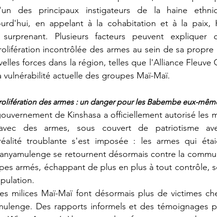
'un des principaux instigateurs de la haine ethniq
rd'hui, en appelant à la cohabitation et à la paix, 
surprenant. Plusieurs facteurs peuvent expliquer 
prolifération incontrôlée des armes au sein de sa propr
lles forces dans la région, telles que l'Alliance Fleuve
a vulnérabilité actuelle des groupes Maï-Maï.
rolifération des armes : un danger pour les Babembe eux-mêm
 avec des armes, sous couvert de patriotisme avec 
alité troublante s'est imposée : les armes qui étaien
 Banyamulenge se retournent désormais contre la comm
es armés, échappant de plus en plus à tout contrôle, sè
pulation.
ulenge. Des rapports informels et des témoignages pa