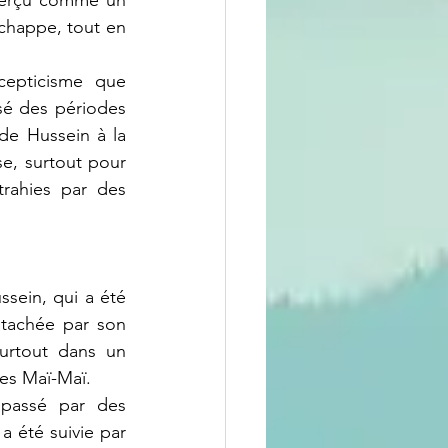
perçu comme un 
chappe, tout en 
sé des périodes 
de Hussein à la 
, surtout pour 
ahies par des 
ntachée par son 
surtout dans un 
es Maï-Maï.
 été suivie par 