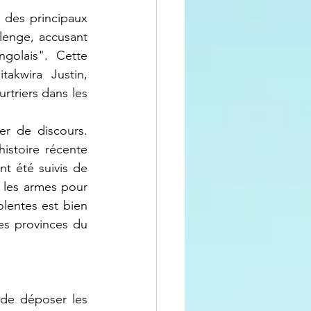
lenge, accusant 
olais". Cette 
akwira Justin, 
triers dans les 
istoire récente 
t été suivis de 
 les armes pour 
olentes est bien 
es provinces du 