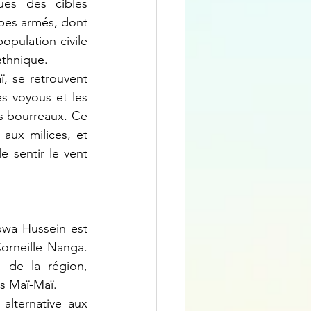
s des cibles 
pes armés, dont 
pulation civile 
ethnique.
s voyous et les 
 bourreaux. Ce 
aux milices, et 
sentir le vent 
rneille Nanga. 
de la région, 
es Maï-Maï.