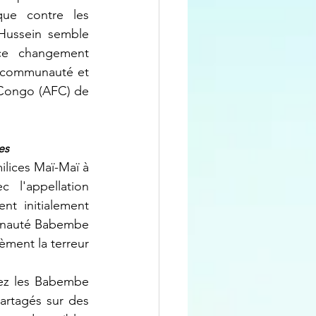
ue contre les 
Hussein semble 
ce changement 
e communauté et 
 Congo (AFC) de 
es
l'appellation 
t initialement 
unauté Babembe 
ment la terreur 
rtagés sur des 