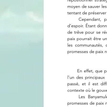
repositionner strat
moyen de sauver les 
tentant de préserver
	Cependant, pour beaucoup, cette déclaration suscite plus de scepticisme que 
d’espoir. Étant donn
de trêve pour se réo
paix pourrait être 
les communautés, c
promesses de paix n
	En effet, que peut offrir cette paix promise par un individu comme Hussein, qui a été 
l'un des principaux
passé, et il est dif
contexte où le gouv
	Les Banyamulenge ont été abusés à plusieurs reprises dans le passé par des 
promesses de paix no