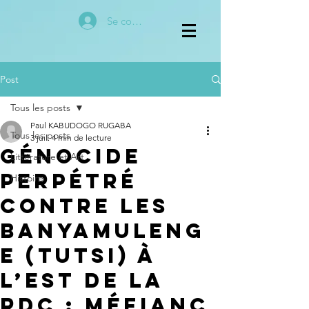
Se connecter
Post
Tous les posts
Paul KABUDOGO RUGABA
Tous les posts
3 juil.
4 min de lecture
Génocide
Littérature et Art
Perpétré
Histoire
contre les
BANYAMULENG
E (Tutsi) à
l’Est de la
RDC : Méfianc