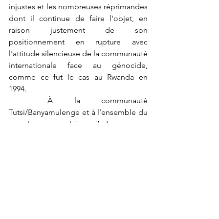
injustes et les nombreuses réprimandes 
dont il continue de faire l'objet, en 
raison justement de son 
positionnement en rupture avec 
l'attitude silencieuse de la communauté 
internationale face au génocide, 
comme ce fut le cas au Rwanda en 
1994.
	À la communauté 
Tutsi/Banyamulenge et à l’ensemble du 
peuple congolais, j’adresse un 
message de soutien et de réconfort en 
ces temps difficiles. Le temps nous 
commande de rester unis pour 
construire 
une paix durable
, porteuse 
d’
espoir 
et de
 prospérité
 pour tous les 
Congolais, sans discrimination.
	Aux jeunes de l'AFC/M23-
Twirwaneho qui ont pris les armes pour 