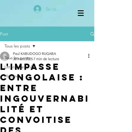
Se connecter
Post
Tous les posts
Paul KABUDOGO RUGABA
Tous les posts
30 mars 2025
7 min de lecture
L'Impasse
Littérature et Art
Congolaise :
Histoire
Entre
Ingouvernabi
lité et
Convoitise
des