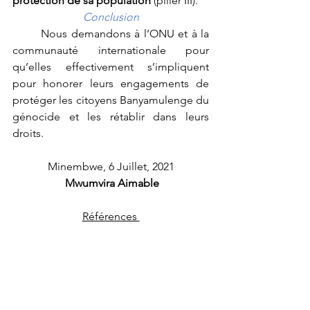
protection de sa population
 (pilier III). 
Conclusion
	Nous demandons à l’ONU et à la 
communauté internationale pour 
qu’elles effectivement s’impliquent 
pour honorer leurs engagements de 
protéger les citoyens Banyamulenge du 
génocide et les rétablir dans leurs 
droits.
Minembwe, 6 Juillet, 2021
 Mwumvira Aimable
Références 
[i]
https://www.campaignforpeacedrc.co
m/post/le-lieutenant-
g%C3%A9n%C3%A9ral-yav-
phil%C3%A9mon-%C3%A0-minembwe-