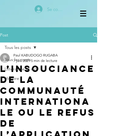
Se connecter
Post
Tous les posts
Paul KABUDOGO RUGABA
Tous les posts
7 juil. 2021
5 min de lecture
L’insouciance
Littérature et Art
de la
Histoire
communauté
internationa
le ou le refus
de
l’application