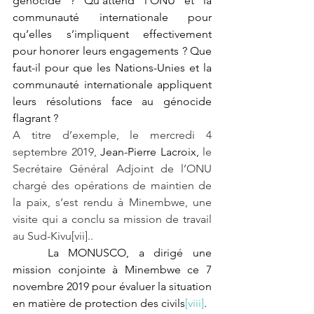
génocide ? Qu’attend l’ONU et la 
communauté internationale pour 
qu’elles s’impliquent effectivement 
pour honorer leurs engagements ? Que 
faut-il pour que les Nations-Unies et la 
communauté internationale appliquent 
leurs résolutions face au génocide 
flagrant ? 
A titre d’exemple, le mercredi 4 
septembre 2019,
 Jean-Pierre Lacroix, 
le 
Secrétaire Général Adjoint de l’ONU 
chargé des opérations de maintien de 
la paix, s’est rendu à Minembwe, une 
visite qui a conclu sa mission de travail 
au Sud-Kivu
[vii]
.. 
La MONUSCO, a dirigé une 
mission conjointe à Minembwe ce 7 
novembre 2019 pour évaluer la situation 
en matière de protection des civils
[viii]
.