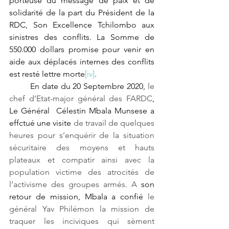
porteuse du message de paix et de 
solidarité de la part du Président de la 
RDC, Son Excellence Tchilombo aux 
sinistres des conflits. La Somme de 
550.000 dollars promise pour venir en 
aide aux déplacés internes des conflits 
est resté lettre mort
e
[iv]
.  
En date du 20 Septembre 2020, 
le 
chef d’Etat-major général des FARDC
, 
Le Général  Célestin Mbala Munsese a 
effctué une visite 
de travail de quelques 
heures pour s’enquérir de la situation 
sécuritaire des moyens et hauts 
plateaux et compatir ainsi avec la 
population victime des atrocités de 
l’activisme des groupes armés. A
 son 
retour de mission, Mbala a confié 
le 
général Yav Philémon la mission de 
traquer les inciviques qui sèment 