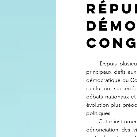
Répu
démo
Con
	Depuis plusieurs décennies, la question des droits de l'homme constitue l'un des 
principaux défis aux
démocratique du Con
qui lui ont succédé,
débats nationaux et
évolution plus préoc
politiques.
	Cette instrumentalisation se manifeste notamment par une sélectivité croissante dans la 
dénonciation des vi