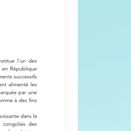
s en République 
nts successifs 
nt alimenté les 
marquée par une 
omme à des fins 
e congolais des 