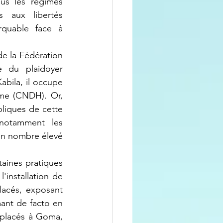
us les régimes 
 aux libertés 
quable face à 
 du plaidoyer 
bila, il occupe 
me (CNDH). Or, 
liques de cette 
 notamment les 
un nombre élevé 
'installation de 
acés, exposant 
ant de facto en 
placés à Goma, 