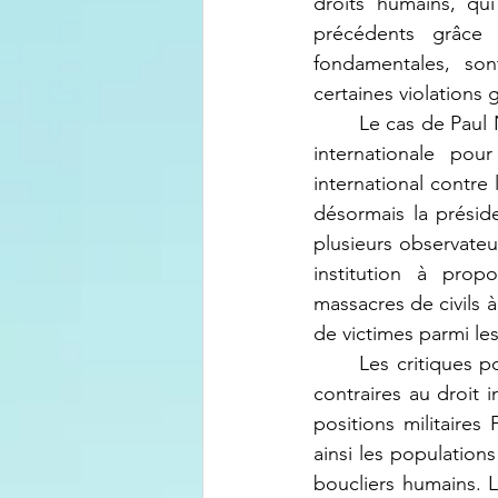
droits humains, qui
précédents grâce 
fondamentales, son
certaines violations 
	Le cas de Paul Nsapu illustre cette controverse. Ancien vice-président de la Fédération 
internationale pou
international contre
désormais la présid
plusieurs observateu
institution à prop
massacres de civils 
de victimes parmi les
	Les critiques portent également sur l'absence de dénonciation de certaines pratiques 
contraires au droit i
positions militaire
ainsi les population
boucliers humains. 