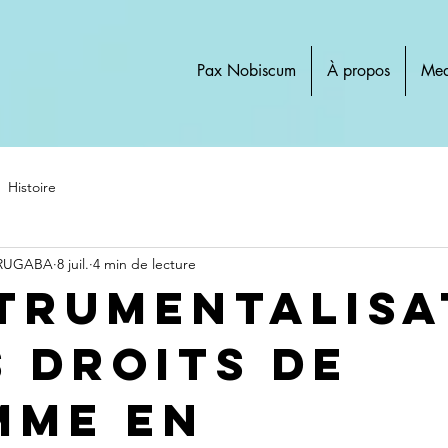
Pax Nobiscum
À propos
Med
Histoire
 RUGABA
8 juil.
4 min de lecture
strumentalisa
s droits de
mme en