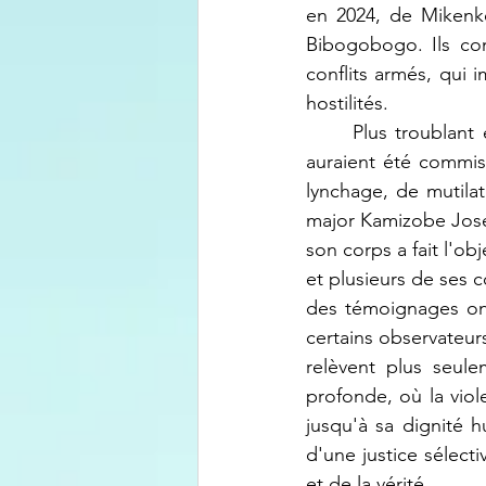
en 2024, de Mikenke
Bibogobogo. Ils con
conflits armés, qui i
hostilités.
Plus troublant 
auraient été commis
lynchage, de mutilat
major Kamizobe Josep
son corps a fait l'ob
et plusieurs de ses 
des témoignages ont 
certains observateurs
relèvent plus seul
profonde, où la viol
jusqu'à sa dignité h
d'une justice sélect
et de la vérité.