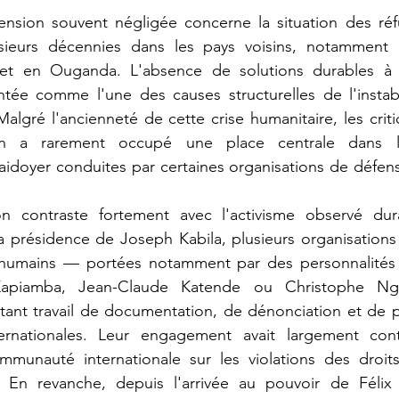
lusieurs décennies dans les pays voisins, notamment
et en Ouganda. L'absence de solutions durables à l
ée comme l'une des causes structurelles de l'instabili
Malgré l'ancienneté de cette crise humanitaire, les criti
on a rarement occupé une place centrale dans l
laidoyer conduites par certaines organisations de défens
a présidence de Joseph Kabila, plusieurs organisations
humains — portées notamment par des personnalités t
apiamba, Jean-Claude Katende ou Christophe Ngo
ant travail de documentation, de dénonciation et de pl
ternationales. Leur engagement avait largement contr
ommunauté internationale sur les violations des droit
n revanche, depuis l'arrivée au pouvoir de Félix T