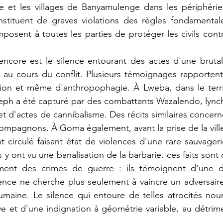
 et les villages de Banyamulenge dans les périphéri
stituent de graves violations des règles fondamentale
mposent à toutes les parties de protéger les civils contr
encore est le silence entourant des actes d'une brutal
 au cours du conflit. Plusieurs témoignages rapportent
ion et même d'anthropophagie. À Lweba, dans le territo
h a été capturé par des combattants Wazalendo, lynché,
jet d'actes de cannibalisme. Des récits similaires conce
compagnons. À Goma également, avant la prise de la ville
circulé faisant état de violences d'une rare sauvageri
 y ont vu une banalisation de la barbarie. ces faits sont c
ement des crimes de guerre : ils témoignent d'une d
ence ne cherche plus seulement à vaincre un adversaire,
umaine. Le silence qui entoure de telles atrocités nourr
ive et d'une indignation à géométrie variable, au détrime