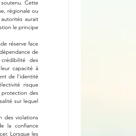
soutenu. Cette 
ue, régionale ou 
utorités aurait 
tion le principe 
indépendance de 
rédibilité des 
eur capacité à 
 de l'identité 
ctivité risque 
 protection des 
lité sur lequel 
e la confiance 
er. Lorsque les 