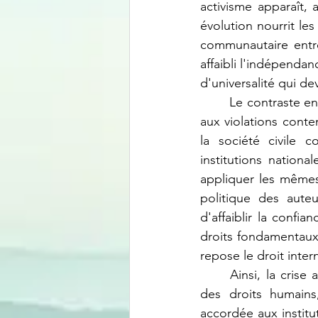
activisme apparaît,
évolution nourrit les
communautaire entre 
affaibli l'indépendan
d'universalité qui d
	Le contraste entre cet activisme passé et la perception d'une plus grande réserve face 
aux violations cont
la société civile 
institutions nation
appliquer les mêmes
politique des auteu
d'affaiblir la conf
droits fondamentaux 
repose le droit inte
	Ainsi, la crise actuelle ne réside pas uniquement dans la multiplication des violations 
des droits humains,
accordée aux institu