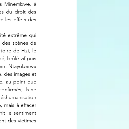
es Minembwe, à 
s du droit des 
e les effets des 
ité extrême qui 
 des scènes de 
ire de Fizi, le 
 brûlé vif puis 
rnent Ntayoberwa 
, des images et 
e, au point que 
onfirmés, ils ne 
éshumanisation 
 mais à effacer 
it le sentiment 
nt des victimes 