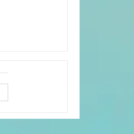
lenge
isait-il
rtie du
yaume du