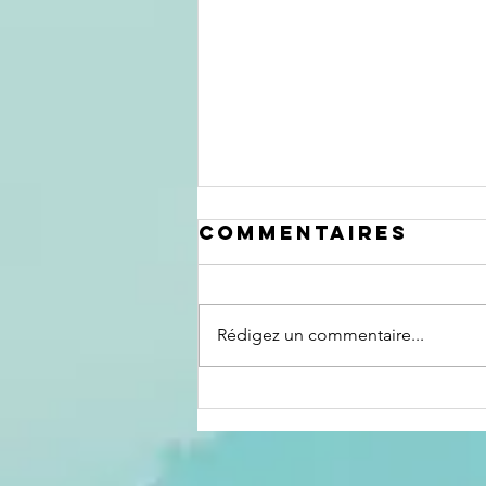
Commentaires
Rédigez un commentaire...
Le crépuscule
d'un pouvoir :
lorsque la
perte de