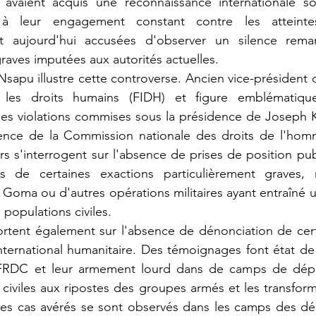
 avaient acquis une reconnaissance internationale so
à leur engagement constant contre les atteintes
t aujourd'hui accusées d'observer un silence remar
graves imputées aux autorités actuelles.
r les droits humains (FIDH) et figure emblématique
 les violations commises sous la présidence de Joseph Ka
ence de la Commission nationale des droits de l'hom
rs s'interrogent sur l'absence de prises de position pub
os de certaines exactions particulièrement graves,
à Goma ou d'autres opérations militaires ayant entraîné 
 populations civiles.
nternational humanitaire. Des témoignages font état de l
s FRDC et leur armement lourd dans de camps de dépl
s civiles aux ripostes des groupes armés et les transform
Les cas avérés se sont observés dans les camps des dé