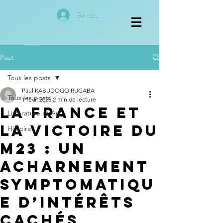
Se connecter
Post
Tous les posts
Paul KABUDOGO RUGABA
Tous les posts
1 févr. 2025
2 min de lecture
La France et
Littérature et Art
la Victoire du
Histoire
M23 : Un
Acharnement
Symptomatiqu
e d’Intérêts
Cachés