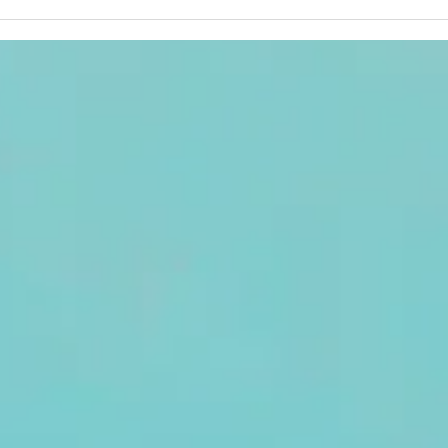
Le « Génocost
Mu
» en
fa
République
pa
démocratique
ro
du Congo :
Rw
entre
pr
construction
politique de la
mémoire,
concurrence
des
victimisations
et défis du
droit
international