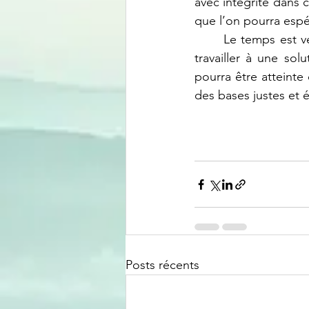
avec intégrité dans c
que l’on pourra espé
	Le temps est venu d’abandonner l’hypocrisie, de reconnaître les torts du passé et de 
travailler à une sol
pourra être atteinte 
des bases justes et é
Posts récents