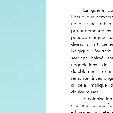
	La guerre qui déchire l’Est de la 
République démocra
ne date pas d’hier.
profondément dans l’
période marquée par
divisions artificie
Belgique. Pourtant,
souvent balayé sou
négociations de p
durablement le confl
remonter à ces orig
si cela implique d’
douloureuses.
	La colonisation belge a laissé derrière 
elle une société frac
ethniques ont été e