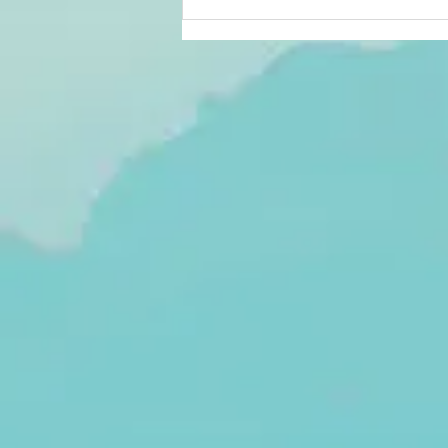
Le crépuscule
d'un pouvoir :
lorsque la
perte de
légitimité
précède la
défaite
politique