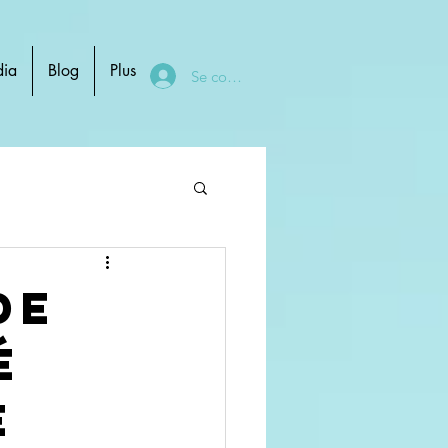
ia
Blog
Plus
Se connecter
de
é
e