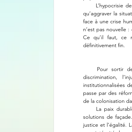
	L’hypocrisie des acteurs politiques, qu’ils soient nationaux ou internationaux, ne fait 
qu’aggraver la situ
face à une crise hum
n’est pas nouvelle : 
Ce qu’il faut, ce n
définitivement fin.
	Pour sortir de ce cycle de violence, il faut regarder le problème en face. La 
discrimination, l
institutionnalisées 
passe par des réform
de la colonisation d
	La paix durable en RDC ne peut se construire sur des compromis biaisés ou des 
solutions de façade.
justice et l’égalité