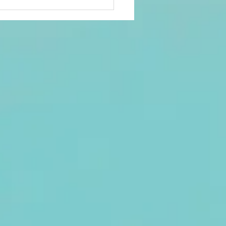
lenge
isait-il
rtie du
yaume du
anda
écolonial?