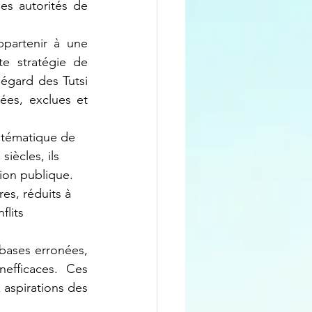
es autorités de 
e stratégie de 
’égard des Tutsi 
es, exclues et 
iècles, ils 
ion publique. 
es, réduits à 
lits 
efficaces. Ces 
 aspirations des 