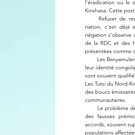
l’éradication ou le
Kinshasa. Cette post
	Refuser de reconnaître l’existence d’un peuple, nier son droit à appartenir à une 
nation, c’est déjà 
négation s’observe da
de la RDC et des H
présentées comme de
	Les Banyamulenge, par exemple, font face à une remise en question systématique de 
leur identité congola
sont souvent qualifié
Les Tutsi du Nord-Kiv
des boucs émissaires
communautaires.
	Le problème des négociations actuelles est qu’elles reposent sur des bases erronées, 
des fausses prémic
accords, souvent supe
populations affectée