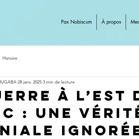
Pax Nobiscum
À propos
Med
Histoire
 RUGABA
28 janv. 2025
3 min de lecture
uerre à l’Est 
DC : Une Vérit
niale Ignoré