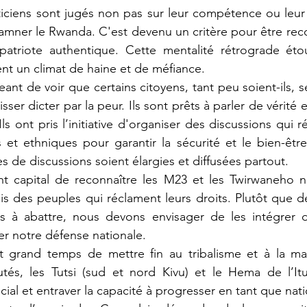
ticiens sont jugés non pas sur leur compétence ou leur v
damner le Rwanda. C'est devenu un critère pour être re
patriote authentique. Cette mentalité rétrograde étouf
ent un climat de haine et de méfiance.
ant de voir que certains citoyens, tant peu soient-ils, s
isser dicter par la peur. Ils sont prêts à parler de vérité 
 Ils ont pris l’initiative d'organiser des discussions qui r
 et ethniques pour garantir la sécurité et le bien-être 
 de discussions soient élargies et diffusées partout.
nt capital de reconnaître les M23 et les Twirwaneho n
 des peuples qui réclament leurs droits. Plutôt que de
à abattre, nous devons envisager de les intégrer d
r notre défense nationale.
st grand temps de mettre fin au tribalisme et à la mar
és, les Tutsi (sud et nord Kivu) et le Hema de l’Ituri
social et entraver la capacité à progresser en tant que nat