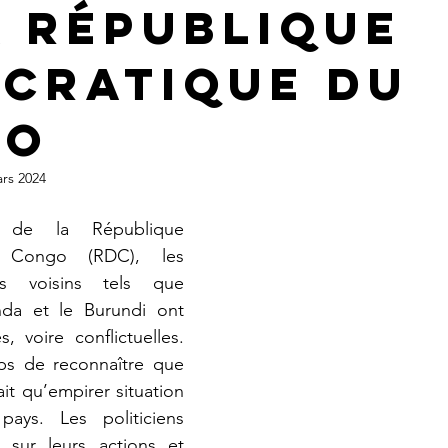
a République
cratique du
go
rs 2024
 de la République 
 Congo (RDC), les 
s voisins tels que 
da et le Burundi ont 
 voire conflictuelles. 
mps de reconnaître que 
it qu’empirer situation 
ays. Les politiciens 
r sur leurs actions et 