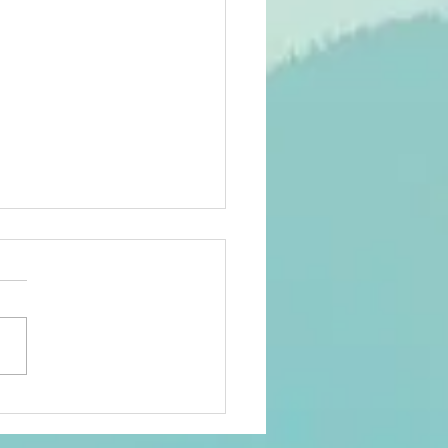
lenge
isait-il