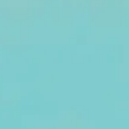
rtie du
yaume du
anda
écolonial?