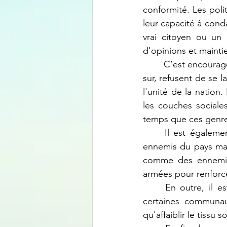
conformité. Les poli
leur capacité à con
vrai citoyen ou un 
d'opinions et mainti
C’est encourage
sur, refusent de se la
l'unité de la nation.
les couches sociales
temps que ces genres
Il est égaleme
ennemis du pays mais
comme des ennemis 
armées pour renforce
En outre, il e
certaines communaut
qu'affaiblir le tissu 