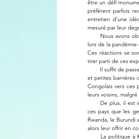
être un défi monument
préfèrent parfois re
entretien d’une idéo
mesuré par leur degr
Nous avons obs
lors de la pandémie 
Ces réactions se so
tirer parti de ces ex
Il suffit de pas
et petites barrières
Congolais vers ces 
leurs voisins, malgré 
De plus, il est
ces pays que les gen
Rwanda, le Burundi et
alors leur offrir en c
La politique à 