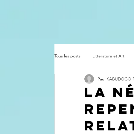
Tous les posts
Littérature et Art
Paul KABUDOGO
La N
Repe
Rela