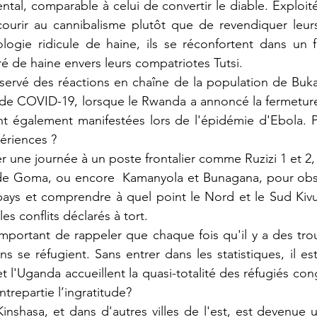
al, comparable à celui de convertir le diable. Exploités
courir au cannibalisme plutôt que de revendiquer leurs
logie ridicule de haine, 
ils se réconfortent dans un f
é de haine envers leurs compatriotes Tutsi
.
ervé des réactions en chaîne de la population de Buk
de COVID-19, lorsque le Rwanda a annoncé la fermeture 
nt également manifestées lors de l'épidémie d'Ebola. P
périences ?
ser une journée à un poste frontalier comme Ruzizi 1 et 2
 de Goma, ou encore  Kamanyola et Bunagana, pour obser
pays et comprendre à quel point le Nord et le Sud Kiv
les conflits déclarés à tort.
 important de rappeler que chaque fois qu'il y a des trou
s se réfugient. Sans entrer dans les statistiques, il est
 l'Uganda accueillent la quasi-totalité des réfugiés con
ontrepartie l’ingratitude?
Kinshasa, et dans d'autres villes de l'est, est devenue 