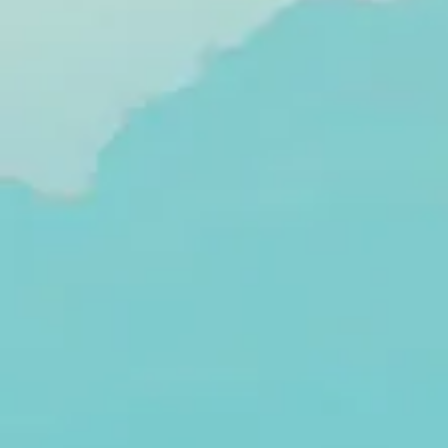
lorsque la
perte de
légitimité
précède la
défaite
politique