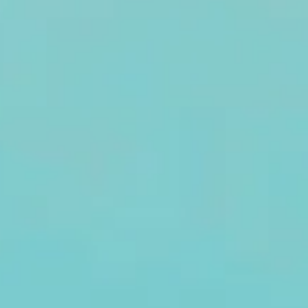
République
pa
démocratique
ro
du Congo :
Rw
entre
pr
construction
politique de la
mémoire,
concurrence
des
victimisations
et défis du
droit
international