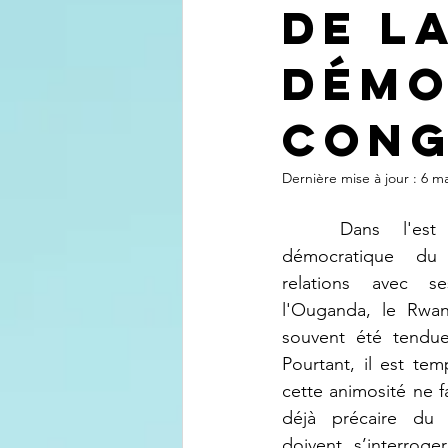
de l
Démo
Con
Dernière mise à jour :
6 ma
Dans l'est
démocratique du
relations avec se
l'Ouganda, le Rwan
souvent été tendues,
Pourtant, il est te
cette animosité ne fa
déjà précaire du p
doivent s’interroge