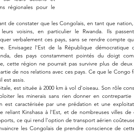
ons régionales pour le 
ant de constater que les Congolais, en tant que nation,
leurs voisins, en particulier le Rwanda. Ils passen
iquer verbalement ces pays, sans se rendre compte que 
ive. Envisagez l'Est de la République démocratique
anda, des pays constamment pointés du doigt comm
, cette région ne pourrait pas survivre plus de deux m
tie de nos relations avec ces pays. Ce que le Congo fait,
l est assis.
itale, est située à 2000 km à vol d'oiseau. Son rôle cons
ploiter les minerais sans rien donner en contrepartie 
on est caractérisée par une prédation et une exploitatio
e reliant Kinshasa à l'Est, et de nombreuses villes de 
ports, ce qui rend l'option de transport aérien coûteuse 
aincre les Congolais de prendre conscience de cette 