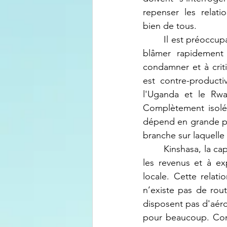
repenser les relati
bien de tous.
Il est préoccup
blâmer rapidement 
condamner et à crit
est contre-product
l'Uganda et le Rw
Complètement isolée
dépend en grande par
branche sur laquelle i
Kinshasa, la cap
les revenus et à ex
locale. Cette relati
n’existe pas de rout
disposent pas d'aéro
pour beaucoup. Conv