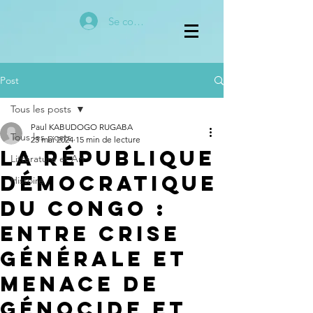
Se connecter
Post
Tous les posts
Paul KABUDOGO RUGABA
Tous les posts
23 mai 2024
15 min de lecture
La République
Littérature et Art
Démocratique
Histoire
du Congo :
Entre Crise
Générale et
Menace de
Génocide et