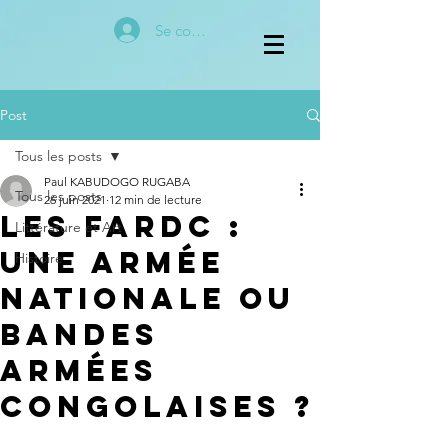
Se connecter
Post
Tous les posts
Paul KABUDOGO RUGABA
Tous les posts
26 juin 2021
12 min de lecture
Les FARDC :
Littérature et Art
une armée
Histoire
nationale ou
bandes
armées
congolaises ?