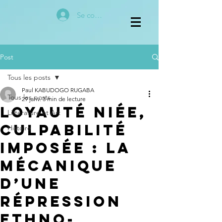
Se connecter
Post
Tous les posts
Paul KABUDOGO RUGABA
Tous les posts
29 janv.
3 min de lecture
Loyauté niée,
Littérature et Art
culpabilité
Histoire
imposée : la
mécanique
d’une
répression
ethno-