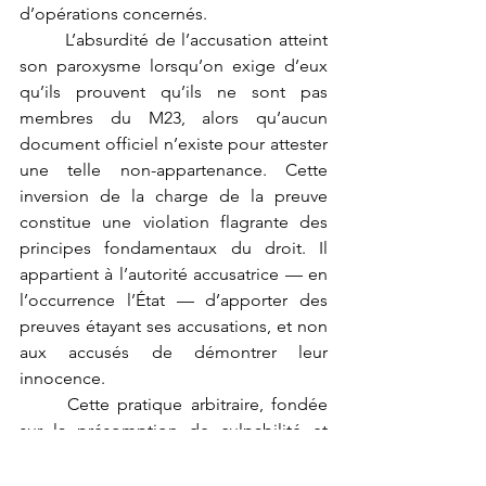
d’opérations concernés.
	L’absurdité de l’accusation atteint 
son paroxysme lorsqu’on exige d’eux 
qu’ils prouvent qu’ils ne sont pas 
membres du M23, alors qu’aucun 
document officiel n’existe pour attester 
une telle non-appartenance. Cette 
inversion de la charge de la preuve 
constitue une violation flagrante des 
principes fondamentaux du droit. Il 
appartient à l’autorité accusatrice — en 
l’occurrence l’État — d’apporter des 
preuves étayant ses accusations, et non 
aux accusés de démontrer leur 
innocence.
	Cette pratique arbitraire, fondée 
sur la présomption de culpabilité et 
l’ethnicisation de la responsabilité 
collective, a déjà été dénoncée dans 