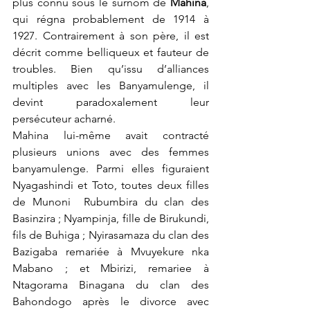
plus connu sous le surnom de 
Mahina
, 
qui régna probablement de 1914 à 
1927. Contrairement à son père, il est 
décrit comme belliqueux et fauteur de 
troubles. Bien qu’issu d’alliances 
multiples avec les Banyamulenge, il 
devint paradoxalement leur 
persécuteur acharné.
Mahina lui-même avait contracté 
plusieurs unions avec des femmes 
banyamulenge. Parmi elles figuraient 
Nyagashindi et Toto, toutes deux filles 
de Munoni  Rubumbira du clan des 
Basinzira ; Nyampinja, fille de Birukundi, 
fils de Buhiga ; Nyirasamaza du clan des 
Bazigaba remariée à Mvuyekure nka 
Mabano ; et Mbirizi, remariee à 
Ntagorama Binagana du clan des 
Bahondogo après le divorce avec 