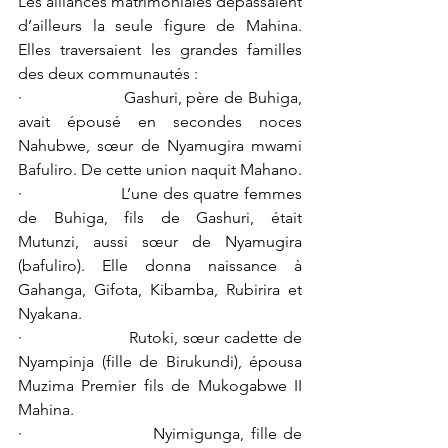
Les alliances matrimoniales dépassaient 
d’ailleurs la seule figure de Mahina. 
Elles traversaient les grandes familles 
des deux communautés :
·                     Gashuri, père de Buhiga, 
avait épousé en secondes noces 
Nahubwe, sœur de Nyamugira mwami 
Bafuliro. De cette union naquit Mahano.
·                     L’une des quatre femmes 
de Buhiga, fils de Gashuri, était 
Mutunzi, aussi sœur de Nyamugira 
(bafuliro). Elle donna naissance à 
Gahanga, Gifota, Kibamba, Rubirira et 
Nyakana.
·                     Rutoki, sœur cadette de 
Nyampinja (fille de Birukundi), épousa 
Muzima Premier fils de Mukogabwe II 
Mahina.
·                     Nyimigunga, fille de 