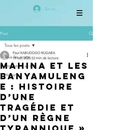
Se connecter
Post
Tous les posts
Paul KABUDOGO RUGABA
Tous les posts
19 oct. 2025
53 min de lecture
Mahina et les
Littérature et Art
Banyamuleng
Histoire
e : Histoire
d’une
tragédie et
d’un règne
tyrannique »