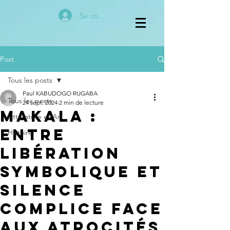
Se connecter
Post
Tous les posts
Paul KABUDOGO RUGABA
Tous les posts
24 sept. 2024
2 min de lecture
Makala :
Littérature et Art
Entre
Histoire
Libération
Symbolique et
Silence
Complice face
aux Atrocités