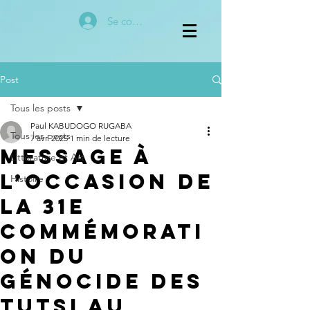
Se connecter
Post
Tous les posts
Paul KABUDOGO RUGABA
Tous les posts
7 avr. 2025
1 min de lecture
Message à
Littérature et Art
l’occasion de
Histoire
la 31e
Commémorati
on du
Génocide des
Tutsi au