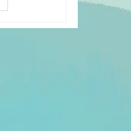
i,
ophétisme et
sponsabilité
llective :
s défis des
nfessions
ligieuses
ez les
nyamulenge