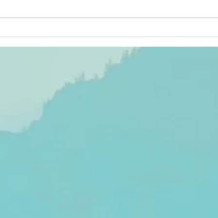
Mulenge
Fo
faisait-il
pr
partie du
re
royaume du
co
Rwanda
le
précolonial?
co
re
ch
Ba