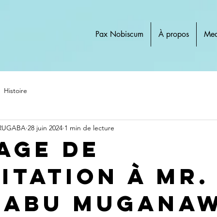
Pax Nobiscum
À propos
Med
Histoire
 RUGABA
28 juin 2024
1 min de lecture
age de
citation à Mr.
KABU MUGANA