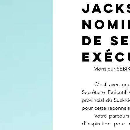
Jack
Nomi
de S
Exéc
	Monsieur SE
	C’est avec une immense joie que j’ai appris votre récente nomination au poste de 
Secrétaire Exécutif
provincial du Sud-Ki
pour cette reconnai
	Votre parcours exemplaire et votre dévouement au service public sont des sources 
d'inspiration pour