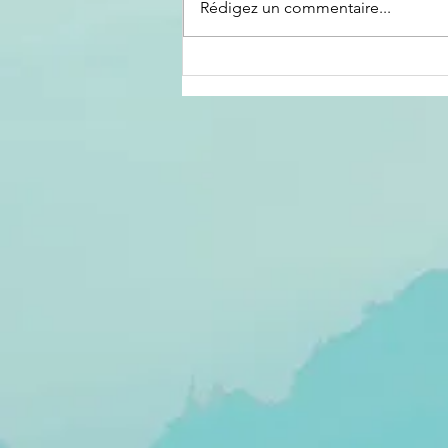
Rédigez un commentaire...
Le « Génocost
» en
République
démocratique
du Congo :
entre
construction
politique de la
mémoire,
concurrence
des
victimisations
et défis du
droit
international