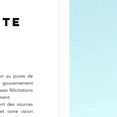
ste
u gouvernement 
s félicitations 
ment.
t votre vision 