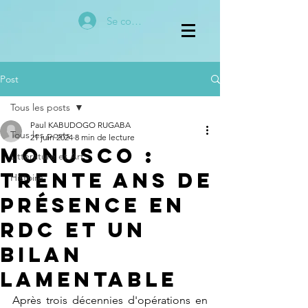
Se connecter
Post
Tous les posts
Paul KABUDOGO RUGABA
Tous les posts
21 juin 2024
8 min de lecture
MONUSCO :
Littérature et Art
Trente Ans de
Histoire
Présence en
RDC et Un
Bilan
Lamentable
Après trois décennies d'opérations en 