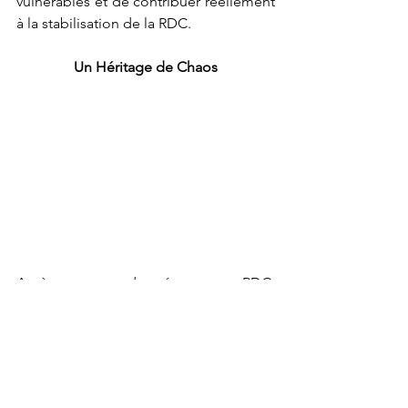
vulnérables et de contribuer réellement 
à la stabilisation de la RDC.
Un Héritage de Chaos
Après trente ans de présence en   RDC, 
la MONUSCO s'apprête à plier bagage. 
La question se pose : que laissera-t-elle 
à la communauté internationale? Cette 
mission, censée apporter paix et 
stabilité, laisse derrière elle un bilan 