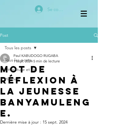
Se connecter
Post
Tous les posts
Paul KABUDOGO RUGABA
Tous les posts
1 sept. 2024
5 min de lecture
Mot de
Littérature et Art
réflexion à
Histoire
la jeunesse
Banyamuleng
e.
Dernière mise à jour :
15 sept. 2024