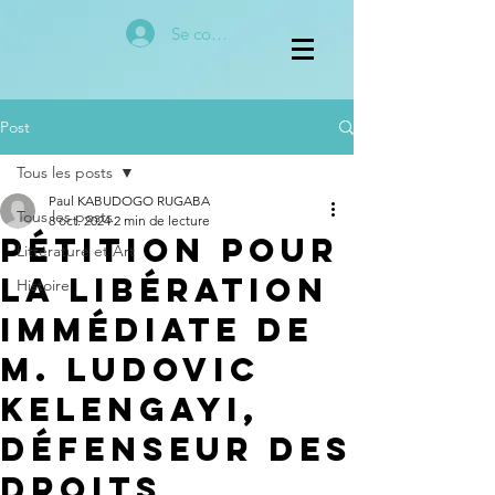
Se connecter
Post
Tous les posts
Paul KABUDOGO RUGABA
Tous les posts
8 oct. 2024
2 min de lecture
Pétition pour
Littérature et Art
la libération
Histoire
immédiate de
M. Ludovic
KELENGAYI,
défenseur des
droits