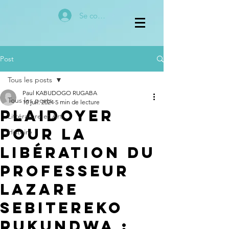
Se connecter
Post
Tous les posts
Paul KABUDOGO RUGABA
Tous les posts
10 juil. 2024
5 min de lecture
Plaidoyer
Littérature et Art
pour la
Histoire
Libération du
Professeur
Lazare
Sebitereko
Rukundwa :