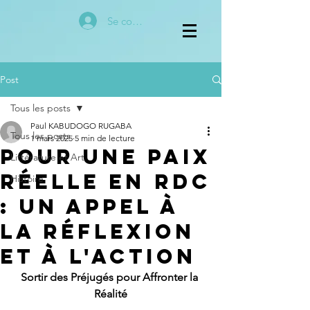
Se connecter
Post
Tous les posts
Paul KABUDOGO RUGABA
Tous les posts
1 mars 2025
5 min de lecture
Pour une Paix
Littérature et Art
Réelle en RDC
Histoire
: Un Appel à
la Réflexion
et à l'Action
Sortir des Préjugés pour Affronter la 
Réalité