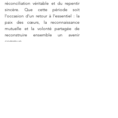
réconciliation véritable et du repentir 
sincère. Que cette période soit 
l’occasion d’un retour à l’essentiel : la 
paix des cœurs, la reconnaissance 
mutuelle et la volonté partagée de 
reconstruire ensemble un avenir 
commun.
	Puisse ce temps de célébration 
raviver l’espérance, restaurer la 
confiance entre les communautés et 
ouvrir la voie à une coexistence fondée 
sur la dignité, la justice et le respect de 
chacun. Que les blessures du passé 
trouvent enfin le chemin de la guérison, 
et que la fraternité l’emporte sur les 
divisions.
	J’adresse également un 
hommage particulier à celles et ceux 
qui, au péril de leur vie, œuvrent sans 