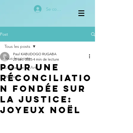
Se connecter
Post
Tous les posts
Paul KABUDOGO RUGABA
Tous les posts
25 déc. 2025
4 min de lecture
pour une
Littérature et Art
réconciliatio
Histoire
n fondée sur
la justice:
Joyeux Noël