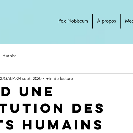
Pax Nobiscum
À propos
Med
Histoire
 RUGABA
24 sept. 2020
7 min de lecture
d une
itution des
ts humains