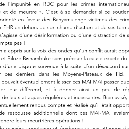
 de l’impunité en RDC pour les crimes internationau
ge et de meurtre ». C’est à se demander si ce soutien 
 orienté en faveur des Banyamulenge victimes des crime
r PHR en dehors de son champ d’action et de ses termes
s’agisse d’une désinformation ou d’une distraction de sa
mpte pas ! 
 Biloze Bishambuke sans préciser la cause exacte du con
lité d’une dispute survenue à la suite d’un désaccord sur
r ces derniers dans les Moyens-Plateaux de Fizi. 
pouvait éventuellement laisser ces MAI-MAI passer quel
er leur différend, et à donner ainsi un peu de répi
de leurs attaques régulières et incessantes. Bien avisé,
entuellement rendus compte et réalisé qu’il était opport
e rescousse additionnelle dont ces MAI-MAI avaient
rendre leurs meurtrières opérations !