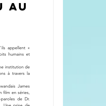
u au
its humains et 
s à travers la 
ilm en séries, 
aroles de Dr. 
. Une prise de 