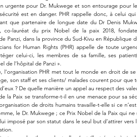
on urgente pour Dr. Mukwege et son entourage pour les
 sécurité est en danger. PHR rappelle donc, à celui qui 
 tant que partenaire de longue date du Dr Denis Mukwe
 co-lauréat du prix Nobel de la paix 2018, fondateu
 de Panzi, dans la province du Sud-Kivu en République 
ians for Human Rights (PHR) appelle de toute urgenc
ger celui-ci, les membres de sa famille, ses patient(e)
l de l’hôpital de Panzi ». 
e, son staff et ses clients/ malades courent pour que t
d’eux ? De quelle manière un appel au respect des valeur
e la Paix se transforme-t-il en une menace pour sa sécu
organisation de droits humains travaille-t-elle si ce n’es
omme, le Dr. Mukwege ; ce Prix Nobel de la Paix qui ne 
ui imposé par son statut dans le seul but d’attirer vers l
ation. 