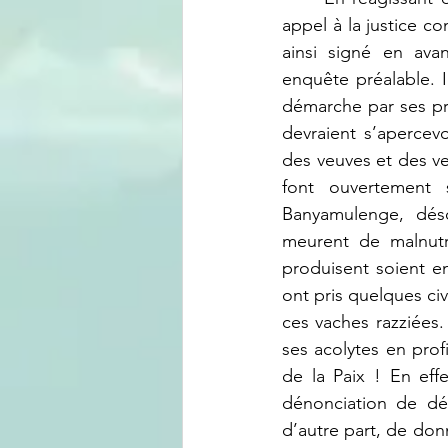
appel à la justice c
ainsi signé en ava
enquête préalable. I
démarche par ses pro
devraient s’apercev
des veuves et des ve
font ouvertement 
Banyamulenge, déso
meurent de malnutri
produisent soient e
ont pris quelques civ
ces vaches razziées.
ses acolytes en prof
de la Paix ! En eff
dénonciation de dél
d’autre part, de don