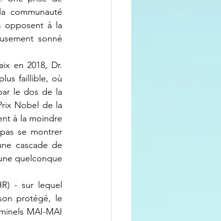
la communauté 
s opposent à la 
eusement sonné 
 faillible, où 
ar le dos de la 
Prix Nobel de la 
t à la moindre 
pas se montrer 
 une cascade de 
 une quelconque 
on protégé, le 
iminels MAI-MAI 