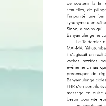
de soutenir la fin
sexuelles, de pilla
l’impunité, une fois
synonyme d’entraîne
Sinon, à moins qu’il 
Banyamulenge ne co
	Le 15 dernier, on a appris sur la voix des ondes qu’un conflit aurait opposé les fractions 
MAI-MAI Yakutumba et
il s’agissait en réa
vaches razziées pa
événement, mais qui 
préoccuper de régl
Banyamulenge cibles 
PHR s’en sont-ils év
message en guise d
besoin pour vite rep
	En réagissant de manière spontanée et épidermique aux attaques de Kipupu par un 