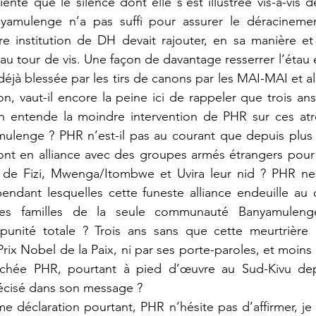
yamulenge n’a pas suffi pour assurer le déracinemen
stre institution de DH devait rajouter, en sa manière et 
u tour de vis. Une façon de davantage resserrer l’étau e
jà blessée par les tirs de canons par les MAI-MAI et all
, vaut-il encore la peine ici de rappeler que trois ans
n entende la moindre intervention de PHR sur ces atroc
enge ? PHR n’est-il pas au courant que depuis plus de
ont en alliance avec des groupes armés étrangers pour 
de Fizi, Mwenga/Itombwe et Uvira leur nid ? PHR ne sai
pendant lesquelles cette funeste alliance endeuille au 
 les familles de la seule communauté Banyamuleng
impunité totale ? Trois ans sans que cette meurtrière a
Prix Nobel de la Paix, ni par ses porte-paroles, et moins
chée PHR, pourtant à pied d’œuvre au Sud-Kivu depu
cisé dans son message ? 