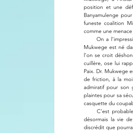
position et une d
Banyamulenge pour sa
funeste coalition 
comme une menace à 
	On a l’impression que depuis sa consécration au Prix Nobel de la Paix en 2018, Dr. 
Mukwege est né dans
l’on se croit déshon
cuillère, ose lui rap
Paix. Dr. Mukwege e
de friction, à la m
admiratif pour son g
plaintes pour sa séc
casquette du coupab
	C’est probablement pour cela que Physicians for Human Rights (PHR) - sur lequel 
désormais la vie de
discrédit que pourra