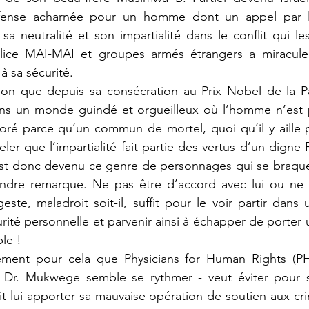
éfense acharnée pour un homme dont un appel par 
 neutralité et son impartialité dans le conflit qui le
Milice MAI-MAI et groupes armés étrangers a miracul
sa sécurité. 
 un monde guindé et orgueilleux où l’homme n’est plus
oré parce qu’un commun de mortel, quoi qu’il y aille p
peler que l’impartialité fait partie des vertus d’un digne 
st donc devenu ce genre de personnages qui se braquen
oindre remarque. Ne pas être d’accord avec lui ou ne 
este, maladroit soit-il, suffit pour le voir partir dans
urité personnelle et parvenir ainsi à échapper de porter
le ! 
 Dr. Mukwege semble se rythmer - veut éviter pour s
it lui apporter sa mauvaise opération de soutien aux cr