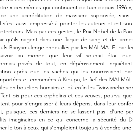
ontre « ces mêmes qui continuent de tuer depuis 1996 »
nce une accréditation de massacre supposée, sans vé
l s’est aussi empressé à pointer les auteurs et est sou
tecteurs. Mais par ces gestes, le Prix Nobel de la Paix 
oir qu’ils nagent dans une flaque de sang et de larmes
ufs Banyamulenge endeuillés par les MAI-MA. Et par leurs
savoir au monde que leur vif souhait était que 
rmais privés de tout, en dépérissement inquiétant 
tion après que les vaches qui les nourrissaient par le
mportées et emmenées à Kipupu, le fief des MAI-MAI o
iles en boucliers humains et où enfin les Twirwaneho son
 Tant pis pour ces orphelins et ces veuves, pourvu que
itent pour s’engraisser à leurs dépens, dans leur confor
et, puisque, ces derniers ne se lassent pas, d’une par
its imaginaires en ce qui concerne la sécurité du D
ner le ton à ceux qui s’emploient toujours à vendre une