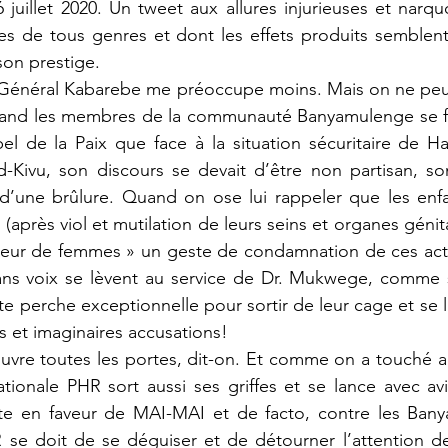
juillet 2020. Un tweet aux allures injurieuses et narquo
ies de tous genres et dont les effets produits semblen
son prestige. 
and les membres de la communauté Banyamulenge se fo
bel de la Paix que face à la situation sécuritaire de 
-Kivu, son discours se devait d’être non partisan, son
d’une brûlure. Quand on ose lui rappeler que les enf
après viol et mutilation de leurs seins et organes génita
teur de femmes » un geste de condamnation de ces actes
ans voix se lèvent au service de Dr. Mukwege, comme s’
e perche exceptionnelle pour sortir de leur cage et se l
s et imaginaires accusations!
nationale PHR sort aussi ses griffes et se lance avec avi
te en faveur de MAI-MAI et de facto, contre les Bany
 se doit de se déguiser et de détourner l’attention de