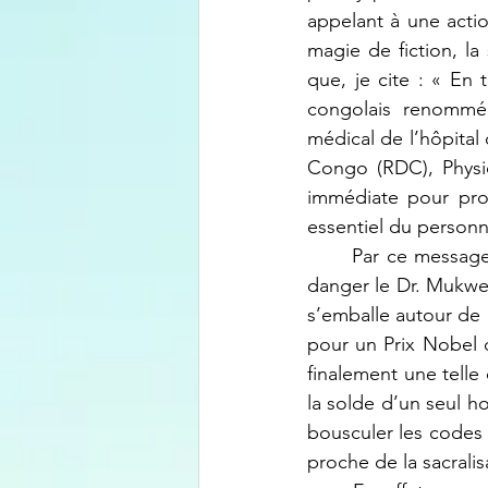
appelant à une acti
magie de fiction, la
que, je cite : « En
congolais renommé,
médical de l’hôpital
Congo (RDC), Physic
immédiate pour proté
essentiel du personne
	Par ce message, l’organisation PHR met tout le monde en droit de se demander quel 
danger le Dr. Mukweg
s’emballe autour de 
pour un Prix Nobel d
finalement une telle 
la solde d’un seul h
bousculer les codes l
proche de la sacralis