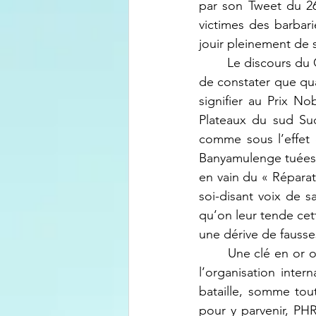
par son Tweet du 26 
victimes des barbar
jouir pleinement de 
 	Le discours du Général Kabarebe me préoccupe moins. Mais on ne peut que s’étonner 
de constater que qu
signifier au Prix No
Plateaux du sud Sud
comme sous l’effet 
Banyamulenge tuées (
en vain du « Répara
soi-disant voix de s
qu’on leur tende cett
une dérive de fausse
	Une clé en or ouvre toutes les portes, dit-on. Et comme on a touché au Dr. Mukwege, 
l’organisation inter
bataille, somme tou
pour y parvenir, PHR