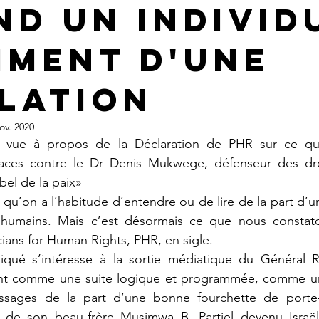
nd un individ
iment d'une
lation
ov. 2020
naces contre le Dr Denis Mukwege, défenseur des dro
bel de la paix»
humains. Mais c’est désormais ce que nous constaton
cians for Human Rights, PHR, en sigle. 
ient comme une suite logique et programmée, comme un f
sages de la part d’une bonne fourchette de porte-p
 de son beau-frère Musimwa B. Partiel devenu Israël