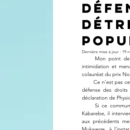
défe
détr
Popu
Dernière mise à jour :
19 n
	Mon point de vue à propos de la Déclaration de PHR sur ce qu’ils appellent « 
intimidation et me
colauréat du prix No
	Ce n’est pas ce qu’on a l’habitude d’entendre ou de lire de la part d’une institution de 
défense des droits 
déclaration de Physi
	Si ce communiqué s’intéresse à la sortie médiatique du Général Rwandais James 
Kabarebe, il interv
aux précédents mes
Mukwege, à l’instar