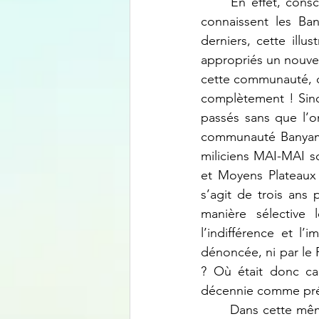
	En effet, consciente que le silence dont elle s’est illustrée vis-à-vis de barbaries que 
connaissent les Ban
derniers, cette illu
appropriés un nouvea
cette communauté, dé
complètement ! Sinon
passés sans que l’o
communauté Banyamul
miliciens MAI-MAI s
et Moyens Plateaux 
s’agit de trois ans 
manière sélective
l’indifférence et l’
dénoncée, ni par le 
? Où était donc ca
décennie comme pré
	Dans cette même déclaration pourtant, PHR n’hésite pas d’affirmer, je cite « continuer 