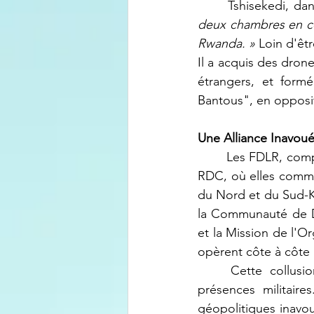
	Tshisekedi, da
deux chambres en con
Rwanda. »
 Loin d'êtr
Il a acquis des dron
étrangers, et form
Bantous", en opposit
Une Alliance Inavou
	Les FDLR, composées en grande partie d'anciens génocidaires, continuent de sévir en 
RDC, où elles commet
du Nord et du Sud-Ki
la Communauté de Dé
et la Mission de l'O
opèrent côte à côte a
	Cette collusion tacite soulève des questions sur les véritables objectifs de ces 
présences militaires
géopolitiques inavo