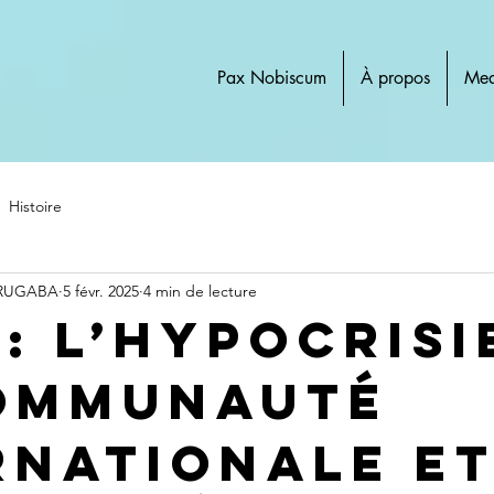
Pax Nobiscum
À propos
Med
Histoire
 RUGABA
5 févr. 2025
4 min de lecture
 : L’Hypocrisi
ommunauté
rnationale et