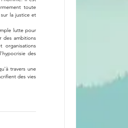
ermement toute 
ur la justice et 
r des ambitions 
 organisations 
'hypocrisie des 
rifient des vies 