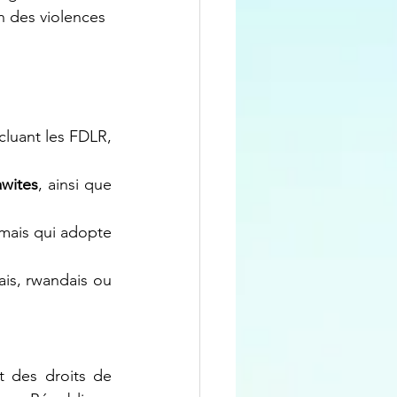
n des violences
ncluant les FDLR, 
awites
, ainsi que 
mais qui adopte 
is, rwandais ou 