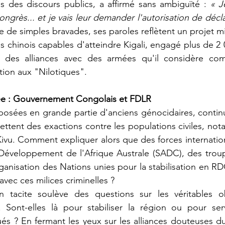
ns des discours publics, a affirmé sans ambiguïté : 
« J
grès... et je vais leur demander l'autorisation de déclar
e de simples bravades, ses paroles reflètent un projet mili
es chinois capables d'atteindre Kigali, engagé plus de 2 
é des alliances avec des armées qu'il considère com
ion aux "Nilotiques".
ée : Gouvernement Congolais et FDLR
tent des exactions contre les populations civiles, nota
vu. Comment expliquer alors que des forces internationa
veloppement de l'Afrique Australe (SADC), des troup
rganisation des Nations unies pour la stabilisation en
vec ces milices criminelles ?
. Sont-elles là pour stabiliser la région ou pour serv
ués ? En fermant les yeux sur les alliances douteuses 