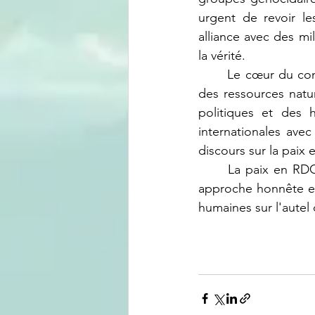
urgent de revoir l
alliance avec des mil
la vérité.
	Le cœur du conflit dans la région des Grands Lacs n'est pas qu'une simple lutte pour 
des ressources natur
politiques et des h
internationales ave
discours sur la paix et
	La paix en RDC et dans la région des Grands Lacs ne sera possible qu'à travers une 
approche honnête et i
humaines sur l'autel