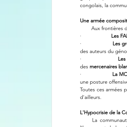
congolais, la commun
Une armée composite
	Aux frontières
·                     
Les F
·                     
Les g
des auteurs du géno
·                     
Les
des 
mercenaires bla
·                     
La M
une posture offensiv
Toutes ces armées pa
d'ailleurs.
L'Hypocrisie de la 
	La communauté internationale se présente souvent comme le garant des droits de 