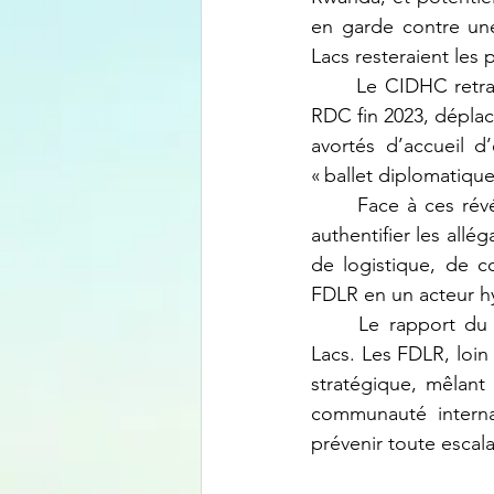
en garde contre une 
Lacs resteraient les 
	Le CIDHC retrace une série d’événements : déclarations publiques du président de la 
RDC fin 2023, déplac
avortés d’accueil d
« ballet diplomatiqu
	Face à ces révélations, le CIDHC réclame une enquête internationale impartiale pour 
authentifier les allé
de logistique, de co
FDLR en un acteur hy
	Le rapport du CIDHC éclaire la complexité croissante des conflits dans les Grands 
Lacs. Les FDLR, loin
stratégique, mêlant 
communauté internat
prévenir toute escal