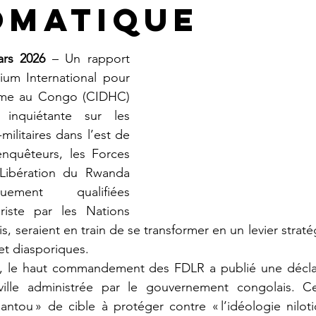
omatique
ars 2026
 – Un rapport 
ium International pour 
mme au Congo (CIDHC) 
inquiétante sur les 
ilitaires dans l’est de 
nquêteurs, les Forces 
ibération du Rwanda 
uement qualifiées 
oriste par les Nations 
is, seraient en train de se transformer en un levier strat
et diasporiques.
ville administrée par le gouvernement congolais. C
bantou » de cible à protéger contre « l’idéologie niloti