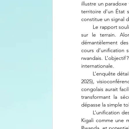
illustre un paradoxe
territoire d’un État
constitue un signal 
	Le rapport souligne l’écart entre les engagements diplomatiques régionaux et la réalité 
sur le terrain. A
démantèlement des F
cours d’unification 
rwandais. L’objectif
internationale.
	L’enquête détaille une logistique sophistiquée : réunions préparatoires au Cap (octobre 
2025), visioconféren
congolais aurait faci
transformant la séc
dépasse la simple tol
	L’unification des FDLR et leur instrumentalisation présumée pourraient être perçues par 
Kigali comme une me
Rwanda, et potentiel