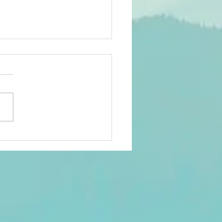
lenge
isait-il
rtie du
yaume du
anda
écolonial?