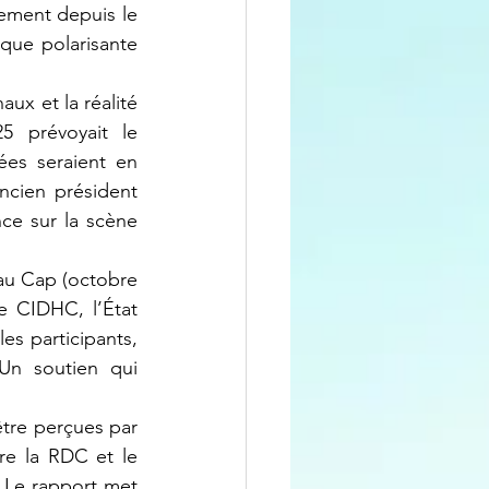
ement depuis le 
que polarisante 
 prévoyait le 
es seraient en 
ncien président 
ce sur la scène 
e CIDHC, l’État 
es participants, 
Un soutien qui 
e la RDC et le 
 Le rapport met 