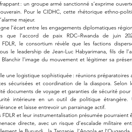
 frappant : un groupe armé sanctionné s’exprime ouvert
 souverain. Pour le CIDHC, cette rhétorique ethno-politi
d’alarme majeur.
lors que l’accord de paix RDC–Rwanda de juin 2025
DLR, le consortium révèle que les factions dispersé
sous le leadership de Jean-Luc Habyarimana, fils de l’a
 ? Blanchir l’image du mouvement et légitimer sa présen
ces sécurisées et coordination de la diaspora. Selon l
lité documents de voyage et garanties de sécurité pour l
urité intérieure en un outil de politique étrangère. 
érance et laisse entrevoir un parrainage actif.
nace directe, avec un risque d’escalade militaire entr
lement le Burundi , la Tanzanie, l’Angola et l’Ouganda.