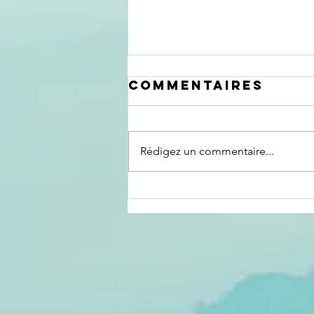
Commentaires
Rédigez un commentaire...
Le crépuscule
d'un pouvoir :
lorsque la
perte de
légitimité
précède la
défaite