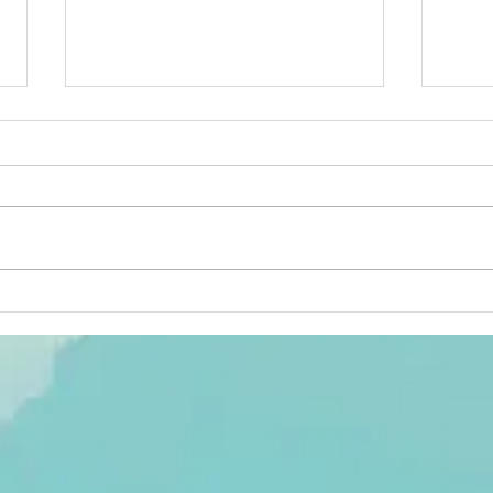
Le « Génocost
Mu
» en
fa
République
pa
démocratique
ro
du Congo :
Rw
entre
pr
construction