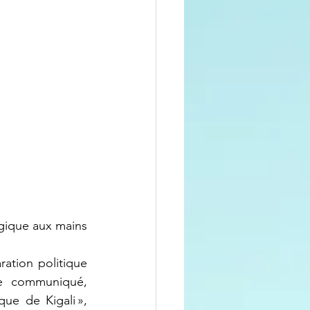
égique aux mains 
e communiqué, 
que de Kigali », 