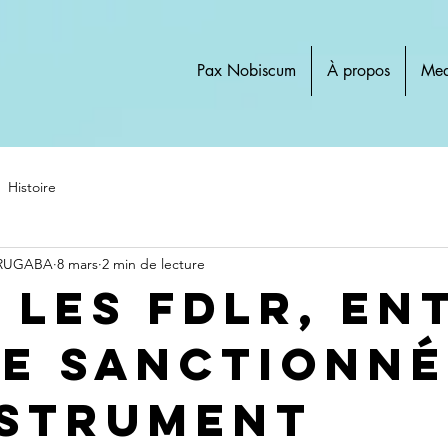
Pax Nobiscum
À propos
Med
Histoire
 RUGABA
8 mars
2 min de lecture
: Les FDLR, en
ce Sanctionn
nstrument