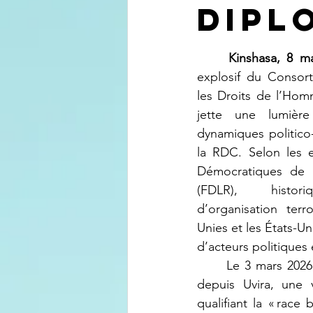
Dipl
	Kinshasa, 8 m
explosif du Consort
les Droits de l’Ho
jette une lumière 
dynamiques politico-m
la RDC. Selon les e
Démocratiques de L
(FDLR), historiq
d’organisation terr
Unies et les États-Un
d’acteurs politiques 
	Le 3 mars 2026, le haut commandement des FDLR a publié une déclaration politique 
depuis Uvira, une 
qualifiant la « race 