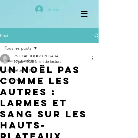
Se connecter
Post
Tous les posts
Paul KABUDOGO RUGABA
Tous les posts
19 janv. 2025
3 min de lecture
Un Noël pas
Littérature et Art
comme les
Histoire
autres :
Larmes et
sang sur les
Hauts-
Plateaux