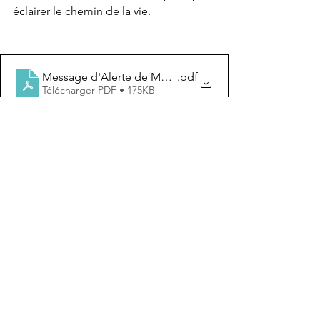
éclairer le chemin de la vie.
Message d'Alerte de Me Nyarugabo
.pdf
Télécharger PDF • 175KB
SOCIV Bibokoboko(1)
.pdf
Télécharger PDF • 68KB
Le 19 janvier 2025
Paul Kabudogo Rugaba