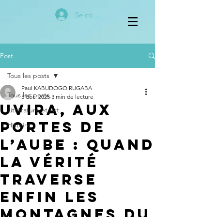
Se connecter
Post
Tous les posts
Paul KABUDOGO RUGABA
Tous les posts
5 déc. 2025
3 min de lecture
Uvira, aux
Littérature et Art
Portes de
Histoire
l’Aube : Quand
la Vérité
Traverse
enfin les
Montagnes du