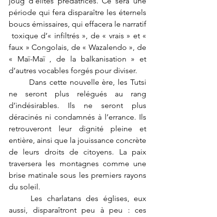
joug d’élites prédatrices. Ce sera une 
période qui fera disparaître les éternels 
boucs émissaires, qui effacera le narratif 
 toxique d’« infiltrés », de « vrais » et « 
faux » Congolais, de « Wazalendo », de 
« Maï-Maï , de la balkanisation » et 
d’autres vocables forgés pour diviser.
	Dans cette nouvelle ère, les Tutsi 
ne seront plus relégués au rang 
d’indésirables. Ils ne seront plus 
déracinés ni condamnés à l’errance. Ils 
retrouveront leur dignité pleine et 
entière, ainsi que la jouissance concrète 
de leurs droits de citoyens. La paix 
traversera les montagnes comme une 
brise matinale sous les premiers rayons 
du soleil.
	Les charlatans des églises, eux 
aussi, disparaîtront peu à peu : ces 