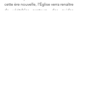
cette ère nouvelle, l’Église verra renaître 
de véritables pasteurs, des guides 
intègres, tandis que les loups ne 
pourront plus se draper du manteau 
des bergers.
Le 5 décembre 2025
Paul  Kabudogo Rugaba
Voir tout
Posts récents