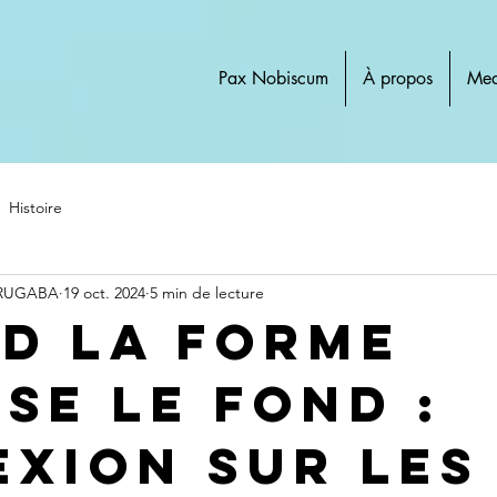
Pax Nobiscum
À propos
Med
Histoire
 RUGABA
19 oct. 2024
5 min de lecture
d la Forme
pse le Fond :
exion sur les