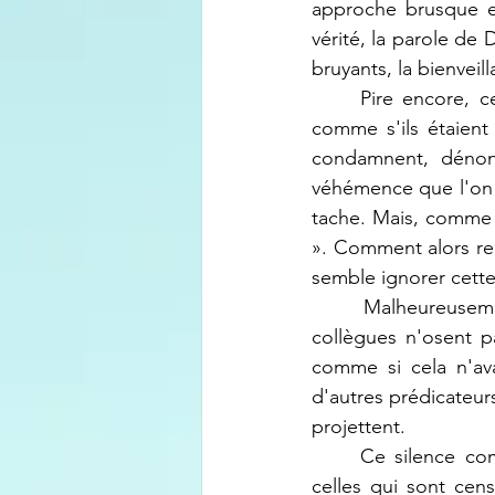
approche brusque es
vérité, la parole de 
bruyants, la bienveil
	Pire encore, certains prédicateurs se permettent de juger sévèrement leurs fidèles, 
comme s'ils étaient
condamnent, dénonc
véhémence que l'on 
tache. Mais, comme le
». Comment alors re
semble ignorer cette
	Malheureusement, lorsqu'un prédicateur pose un des gestes peu courtois, ses 
collègues n'osent pas
comme si cela n'ava
d'autres prédicateur
projettent.
	Ce silence complice souligne un problème plus profond : si les autorités morales, 
celles qui sont cen