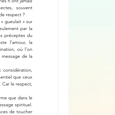
es n’ont jamais 
ctes, souvent 
de respect ?
eulement par la 
es préceptes du 
te l’amour, la 
nation, où l’on 
e message de la 
entiel que ceux 
Car le respect, 
sage spirituel. 
ces de toucher 