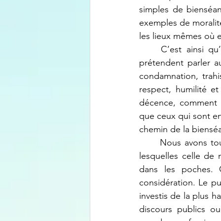
simples de bienséan
exemples de moralité 
les lieux mêmes où e
	C’est ainsi qu’on finit par entendre des propos ahurissants, indignes de ceux qui 
prétendent parler 
condamnation, trahi
respect, humilité e
décence, comment es
que ceux qui sont en 
chemin de la bienséa
	Nous avons tous appris dès notre plus jeune âge diverses règles de politesse, parmi 
lesquelles celle de
dans les poches.
considération. Le pu
investis de la plus h
discours publics ou