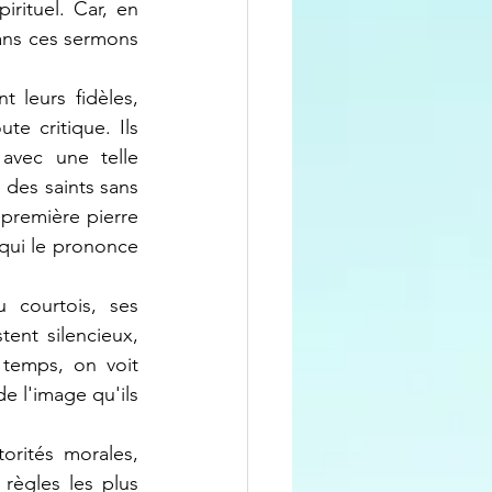
ituel. Car, en 
dans ces sermons 
e critique. Ils 
vec une telle 
es saints sans 
 première pierre 
ui le prononce 
tent silencieux, 
temps, on voit 
 l'image qu'ils 
ègles les plus 