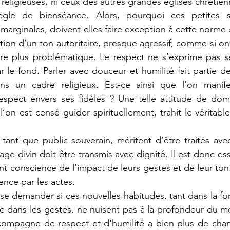
religieuses, ni ceux des autres grandes églises chrétienn
gle de bienséance. Alors, pourquoi ces petites se
rginales, doivent-elles faire exception à cette norme 
core plus problématique. Le respect ne s’exprime pas s
r le fond. Parler avec douceur et humilité fait partie d
ns un cadre religieux. Est-ce ainsi que l’on manifes
respect envers ses fidèles ? Une telle attitude de domi
’on est censé guider spirituellement, trahit le véritabl
e divin doit être transmis avec dignité. Il est donc ess
t conscience de l’impact de leurs gestes et de leur ton. 
nce par les actes.
e dans les gestes, ne nuisent pas à la profondeur du mes
compagne de respect et d'humilité a bien plus de chan