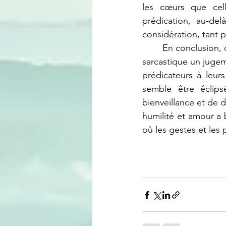
les cœurs que cell
prédication, au-de
considération, tant 
	En conclusion, cette attitude, marquée par des gestes désinvoltes, un ton autoritaire et 
sarcastique un juge
prédicateurs à leur
semble être éclip
bienveillance et de d
humilité et amour a
où les gestes et les