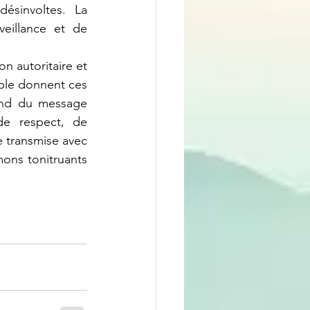
ésinvoltes. La 
eillance et de 
ple donnent ces 
ond du message 
e respect, de 
e transmise avec 
ons tonitruants 