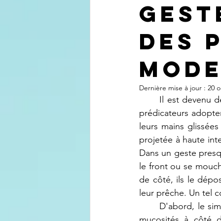
Gest
des 
Mode
Dernière mise à jour :
20 o
	Il est devenu de plus en plus courant de voir, dans les certaines églises de réveil, des 
prédicateurs adopter 
leurs mains glissées
projetée à haute int
Dans un geste presq
le front ou se mouc
de côté, ils le dépos
leur prêche. Un tel 
	D'abord, le simple fait de poser un mouchoir imprégné de sueur et probablement de 
mucosités à côté 