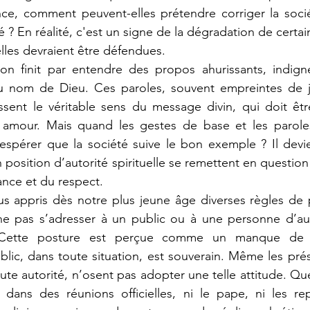
ce, comment peuvent-elles prétendre corriger la socié
? En réalité, c'est un signe de la dégradation de certai
lles devraient être défendues.
au nom de Dieu. Ces paroles, souvent empreintes de 
ssent le véritable sens du message divin, qui doit êtr
t amour. Mais quand les gestes de base et les parol
pérer que la société suive le bon exemple ? Il devien
position d’autorité spirituelle se remettent en question 
nce et du respect.
 ne pas s’adresser à un public ou à une personne d’aut
 Cette posture est perçue comme un manque de r
blic, dans toute situation, est souverain. Même les prés
aute autorité, n’osent pas adopter une telle attitude. Que
 dans des réunions officielles, ni le pape, ni les rep