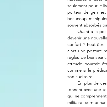
seulement pour le li
porteur de germes, 
beaucoup manipuler
souvent absorbés par
	Quant à la posture avec une main dans la poche, elle est si fréquente qu’elle semble 
devenir une nouvelle
confort ? Peut-être
alors une posture m
règles de bienséanc
attitude pourrait 
comme si le prédicat
son auditoire.
	En plus de ces gestes, ce qui frappe le plus, c'est le ton employé. Ces prédicateurs 
tonnent avec une tel
qui ne comprennent r
militaire sermonn