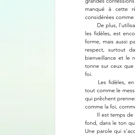
grandes confessions 
manqué à cette rè
considérées comme ma
	De plus, l’utilisation d’un ton autoritaire, presque agressif, comme si on « gueulait » sur 
les fidèles, est en
forme, mais aussi pa
respect, surtout da
bienveillance et le 
tonne sur ceux que l
foi.
	Les fidèles, en tant que public souverain, méritent d’être traités avec considération, 
tout comme le messag
qui prêchent prennen
comme la foi, comme
	Il est temps de se demander si ces nouvelles habitudes, tant dans la forme que dans le 
fond, dans le ton qu
Une parole qui s'ac