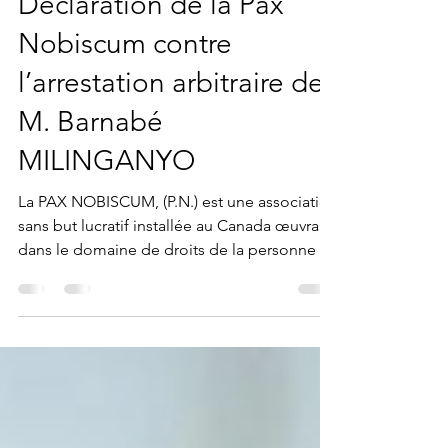
Pax Nobiscum
29 nov. 2020
2 min de lecture
Déclaration de la Pax
Nobiscum contre
l’arrestation arbitraire de
M. Barnabé
MILINGANYO
La PAX NOBISCUM, (P.N.) est une association
sans but lucratif installée au Canada œuvrant
dans le domaine de droits de la personne et
le...