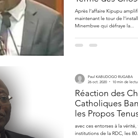
Après l’affaire Kipupu amplif
maintenant le tour de l’inst
Minembwe qui défraye la...
Paul KABUDOGO RUGABA
26 oct. 2020
10 min de lectu
Réaction des Ch
Catholiques Ba
les Propos Tenu
Sébastien Muy
avec ces entorses à la vérité
institutions de la RDC, les 80