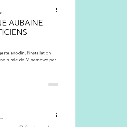
re
E AUBAINE
TICIENS
este anodin, l’installation
ne rurale de Minembwe par
ure