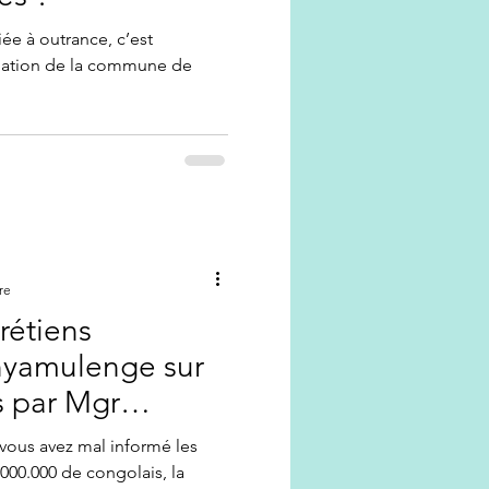
iée à outrance, c’est
allation de la commune de
re
rétiens
nyamulenge sur
s par Mgr
engo
, vous avez mal informé les
.000.000 de congolais, la