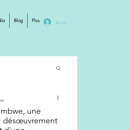
ia
Blog
Plus
Se connecter
ure
tombwe, une
u désœuvrement