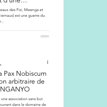
t d'une
grade
teaux des Fizi, Mwenga et
iernaux) est une guerre du
...
re
la Pax Nobiscum
ion arbitraire de
LINGANYO
 une association sans but
 œuvrant dans le domaine de