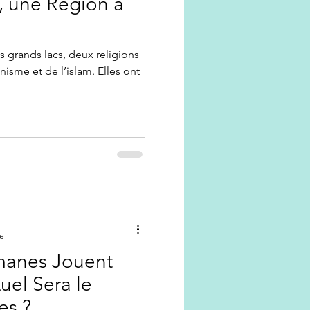
, une Région à
anisme et de l’islam. Elles ont
re
manes Jouent
uel Sera le
es ?