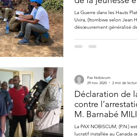
de la jeunesse e
mentalité rétro
La Guerre dans les Hauts Pla
Uvira, (Itombwe selon Jean H
désœuvrement généralisé de
Pax Nobiscum
29 nov. 2020
2 min de lectu
Déclaration de 
contre l’arrestat
M. Barnabé MI
La PAX NOBISCUM, (P.N.) est
lucratif installée au Canada