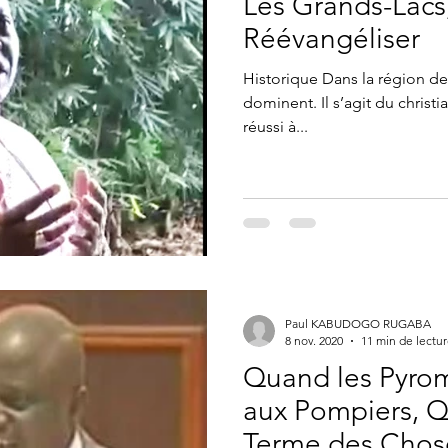
Les Grands-Lacs
Réévangéliser
Historique Dans la région des grands lacs, deux religions
dominent. Il s’agit du christi
réussi à...
Paul KABUDOGO RUGABA
8 nov. 2020
11 min de lectu
Quand les Pyro
aux Pompiers, Q
Terme des Chos