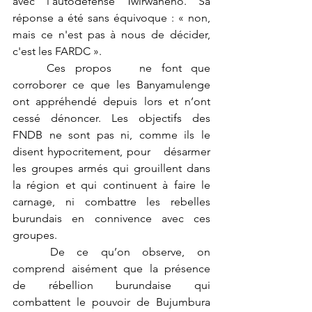
avec l’autodéfense Twirwaneho. Sa 
réponse a été sans équivoque : « non, 
mais ce n'est pas à nous de décider, 
c'est les FARDC ». 
	Ces propos   ne font que 
corroborer ce que les Banyamulenge 
ont appréhendé depuis lors et n’ont 
cessé dénoncer. Les objectifs des 
FNDB ne sont pas ni, comme ils le 
disent hypocritement, pour   désarmer 
les groupes armés qui grouillent dans 
la région et qui continuent à faire le 
carnage, ni combattre les rebelles 
burundais en connivence avec ces 
groupes. 
	De ce qu’on observe, on 
comprend aisément que la présence 
de rébellion burundaise qui 
combattent le pouvoir de Bujumbura 