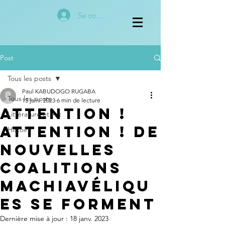
Se connecter
Post
Tous les posts
Paul KABUDOGO RUGABA
Tous les posts
15 janv. 2023
6 min de lecture
Attention !
Littérature et Art
Attention ! De
Histoire
nouvelles
coalitions
machiavéliqu
es se forment
Dernière mise à jour :
18 janv. 2023