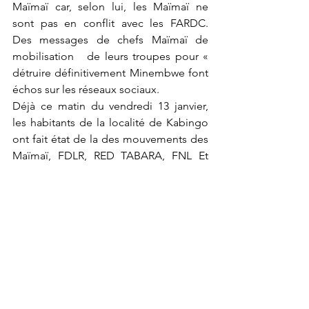
Maïmaï car, selon lui, les Maïmaï ne 
sont pas en conflit avec les FARDC.  
Des messages de chefs Maïmaï de 
mobilisation   de leurs troupes pour « 
détruire définitivement Minembwe font 
échos sur les réseaux sociaux.
Déjà ce matin du vendredi 13 janvier, 
les habitants de la localité de Kabingo 
ont fait état de la des mouvements des 
Maïmaï, FDLR, RED TABARA, FNL Et 
FARDC qui se rassemblent en face de 
leurs villages à Bikarakara, donc 
l'attaque est bien coordonnée et 
planifiée par les FARDC. 
	Pour Twirwaneho assiégé et piégé 
de tout coté, face à une légion de 
géants goliath de taille chacun environ 
dix fois supérieur à la sienne, à qui les 
pronostique donnent l’avantage, 