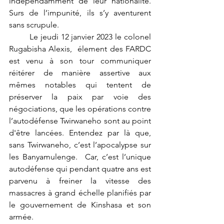
indépendamment de leur nationalité. 
Surs de l’impunité, ils s’y aventurent 
sans scrupule.
	Le jeudi 12 janvier 2023 le colonel 
Rugabisha Alexis,  élement des FARDC  
est venu à son tour communiquer   
réitérer de manière assertive aux 
mêmes notables qui tentent de 
préserver la paix par voie des 
négociations, que les opérations contre 
l’autodéfense Twirwaneho sont au point 
d'être lancées. Entendez par là que, 
sans Twirwaneho, c’est l’apocalypse sur 
les Banyamulenge.  Car, c’est l’unique 
autodéfense qui pendant quatre ans est 
parvenu à freiner la vitesse des 
massacres à grand échelle planifiés par 
le gouvernement de Kinshasa et son 
armée. 