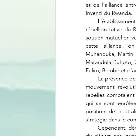
et de l'alliance ent
Inyenzi du Rwanda.
	L'établissement de l'alliance entre les rebelles de Kabila et les Inyenzi, une faction de la 
rébellion tutsie du
soutien mutuel en vu
cette alliance, o
Muhanduka, Martin 
Marandula Ruhoto, Z
Fuliru, Bembe et d'
	La présence de Che Guevara dans ce contexte visait à parrainer Kabila et à encadrer le 
mouvement révoluti
rebelles comptaient 
qui se sont enrôlé
position de neutral
stratégie dans le con
	Cependant, déçu par l'immaturité politique des rebelles, Che Guevara s'est retiré, suivi 