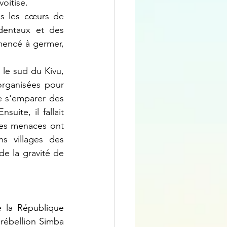
voitise.
dentaux et des 
encé à germer, 
rganisées pour 
e s'emparer des 
ite, il fallait 
es menaces ont 
s villages des 
 la gravité de 
ébellion Simba 