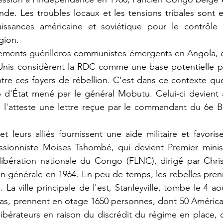
onde. Les troubles locaux et les tensions tribales sont e
puissances américaine et soviétique pour le contrôle 
égion.
-Unis considèrent la RDC comme une base potentielle po
tre ces foyers de rébellion. C'est dans ce contexte que
d'État mené par le général Mobutu. Celui-ci devient ai
'atteste une lettre reçue par le commandant du 6e B
essionniste Moises Tshombé, qui devient Premier minist
e libération nationale du Congo (FLNC), dirigé par Chr
on générale en 1964. En peu de temps, les rebelles prenn
 La ville principale de l'est, Stanleyville, tombe le 4 aoû
s, prennent en otage 1650 personnes, dont 50 Américain
bérateurs en raison du discrédit du régime en place, c