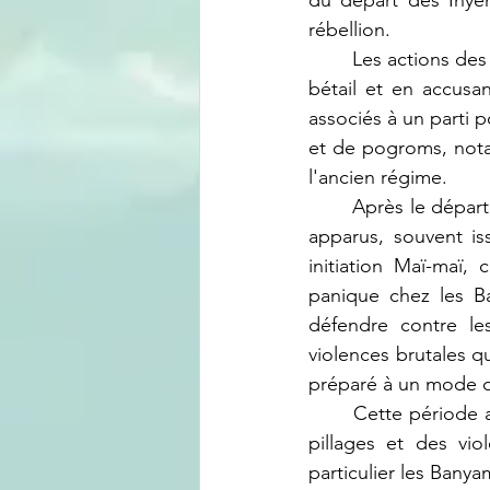
du départ des Inyen
rébellion.
	Les actions des rebelles ont dévié des principes de la guérilla en se livrant au pillage du 
bétail et en accusa
associés à un parti 
et de pogroms, nota
l'ancien régime.
	Après le départ des mercenaires et des Inyenzi, de nouveaux seigneurs de guerre sont 
apparus, souvent is
initiation Maï-maï, 
panique chez les B
défendre contre les
violences brutales q
préparé à un mode de
	Cette période a été marquée par des alliances changeantes, des conflits internes, des 
pillages et des vio
particulier les Bany