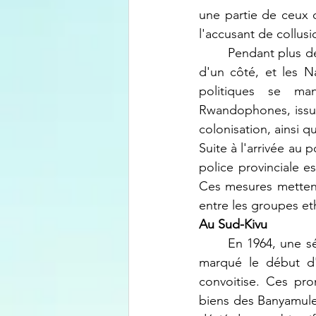
une partie de ceux d
l'accusant de collusi
	Pendant plus de deux ans, ce conflit oppose les Banyarwanda (Hutu et Tutsi) de Masisi 
d'un côté, et les N
politiques se man
Rwandophones, issus
colonisation, ainsi q
Suite à l'arrivée au
police provinciale e
Ces mesures mettent 
entre les groupes e
Au Sud-Kivu
	En 1964, une série de promesses faites par des chefs rebelles Muleliste à leurs alliés a 
marqué le début d'u
convoitise. Ces pro
biens des Banyamulen