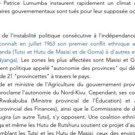
re Patrice Lumumba instaurent rapidement un climat d
naires gouvernementaux sont tués pour leur supposée occ
connaît en juillet 1963 son premier conflit ethnique a
nda (Tutsi et Hutu de Masisi et de Goma) à d'autres et
yanga).
 Les zones les plus affectées sont Masisi et G
t politique appelé "autonomie des provinces" qui déb
 de 21 "provincettes" à travers le pays.
 proclame l'autonomie du Nord-Kivu. Cependant, ses col
Rwakabuba (Ministre provincial de l'Éducation) et 
provincial des Finances), ainsi que le Commissaire de d
ira (un autre Tutsi), s'y opposent. Une coalition ethn
ga et même les Hutu de Rutshuru soutient ce projet d'a
emblant les Tutsi et les Hutu de Masisi, ceux des envi