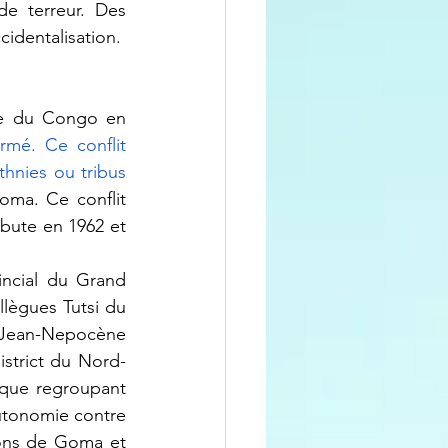
e terreur. Des 
identalisation.
rmé. Ce conflit 
hnies ou tribus 
oma. Ce conflit 
ute en 1962 et 
lègues Tutsi du 
Jean-Nepocène 
istrict du Nord-
ique regroupant 
utonomie contre 
rons de Goma et 