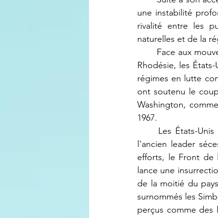
une instabilité prof
rivalité entre les 
naturelles et de la r
	Face aux mouvements guérilleros communistes émergents en Angola, en Zambie et en 
Rhodésie, les États
régimes en lutte con
ont soutenu le coup 
Washington, comme l
1967.
	Les États-Unis et leurs alliés fournissent une aide militaire et favorisent le retour de 
l'ancien leader séc
efforts, le Front d
lance une insurrecti
de la moitié du pays.
surnommés les Simba
perçus comme des li