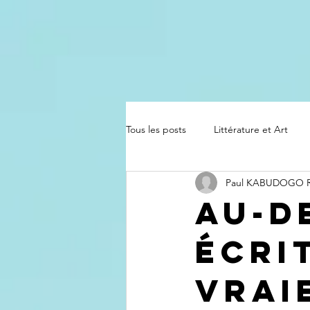
Tous les posts
Littérature et Art
Paul KABUDOGO
Au-d
écrit
vrai