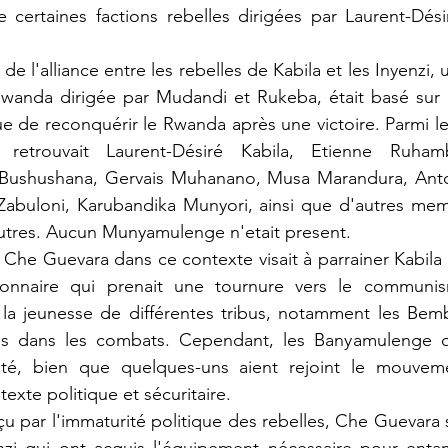
re certaines factions rebelles dirigées par Laurent-Désir
 Rwanda dirigée par Mudandi et Rukeba, était basé sur 
e de reconquérir le Rwanda après une victoire. Parmi les
n retrouvait Laurent-Désiré Kabila, Etienne Ruham
Bushushana, Gervais Muhanano, Musa Marandura, Anto
abuloni, Karubandika Munyori, ainsi que d'autres memb
autres. Aucun Munyamulenge n'etait present.
onnaire qui prenait une tournure vers le communism
la jeunesse de différentes tribus, notamment les Bembe
es dans les combats. Cependant, les Banyamulenge o
ité, bien que quelques-uns aient rejoint le mouveme
texte politique et sécuritaire.