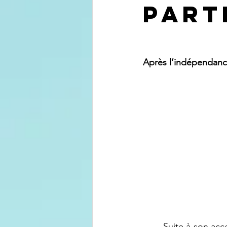
Part
Après l’indépendan
	Suite à son accession à l'indépendance en 1960, l'ancien Congo belge est plongé dans 