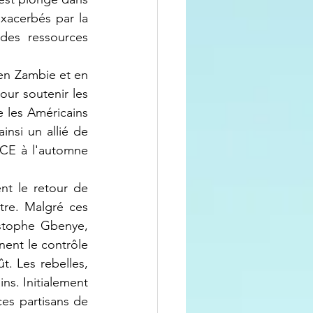
xacerbés par la 
des ressources 
ur soutenir les 
 les Américains 
nsi un allié de 
CE à l'automne 
re. Malgré ces 
istophe Gbenye, 
ent le contrôle 
t. Les rebelles, 
s. Initialement 
es partisans de 