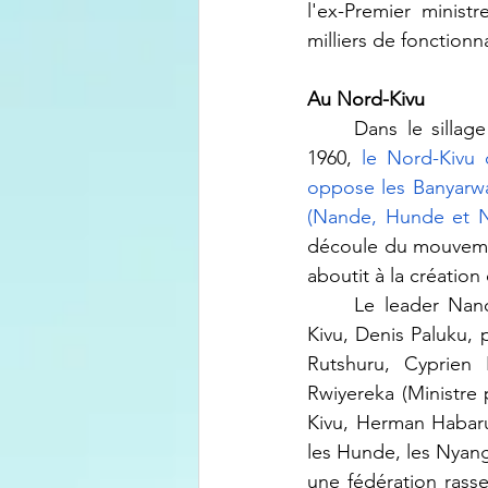
l'ex-Premier minist
milliers de fonction
Au Nord-Kivu
	Dans le sillage de l'instabilité politique consécutive à l'indépendance du Congo en 
1960, 
le Nord-Kivu 
oppose les Banyarwa
(Nande, Hunde et N
découle du mouvemen
aboutit à la création
	Le leader Nande et ministre de l'Agriculture du gouvernement provincial du Grand 
Kivu, Denis Paluku,
Rutshuru, Cyprien 
Rwiyereka (Ministre 
Kivu, Herman Habarug
les Hunde, les Nyan
une fédération rass