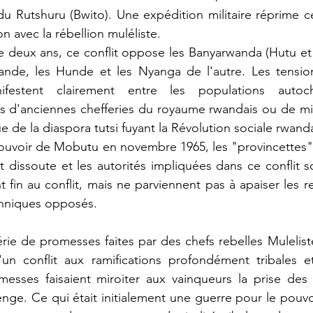
u Rutshuru (Bwito). Une expédition militaire réprime ce
on avec la rébellion muléliste.
ande, les Hunde et les Nyanga de l'autre. Les tension
ifestent clairement entre les populations autoc
 d'anciennes chefferies du royaume rwandais ou de migr
ue de la diaspora tutsi fuyant la Révolution sociale rwand
 pouvoir de Mobutu en novembre 1965, les "provincettes" s
st dissoute et les autorités impliquées dans ce conflit s
fin au conflit, mais ne parviennent pas à apaiser les re
thniques opposés.
n conflit aux ramifications profondément tribales et
messes faisaient miroiter aux vainqueurs la prise des
ge. Ce qui était initialement une guerre pour le pouvo