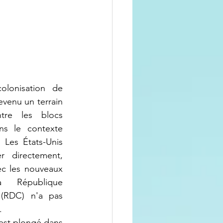
lonisation de 
evenu un terrain 
ntre les blocs 
ns le contexte 
 Les États-Unis 
r directement, 
ec les nouveaux 
a République 
RDC) n'a pas 
.