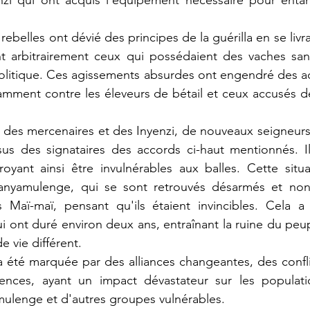
zi qui ont acquis l'équipement nécessaire pour entam
nt arbitrairement ceux qui possédaient des vaches sans
politique. Ces agissements absurdes ont engendré des ac
mment contre les éleveurs de bétail et ceux accusés de
sus des signataires des accords ci-haut mentionnés. Il
croyant ainsi être invulnérables aux balles. Cette situ
anyamulenge, qui se sont retrouvés désarmés et non
 Maï-maï, pensant qu'ils étaient invincibles. Cela a
ui ont duré environ deux ans, entraînant la ruine du peup
 vie différent.
lences, ayant un impact dévastateur sur les populatio
amulenge et d'autres groupes vulnérables.