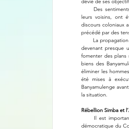
dévié de ses objectif
	Des sentiments d'infériorité envers les Banyamulenge, enracinés dans les cœurs de 
leurs voisins, ont
discours coloniaux 
précédé par des tens
	La propagation de la haine s'est rapidement répandue dans le nord et le sud du Kivu, 
devenant presque u
fomenter des plans m
biens des Banyamulen
éliminer les hommes
été mises à exécut
Banyamulenge avant 
la situation.
Rébellion Simba et l’
	Il est important de replacer ce récit dans le contexte historique de la République 
démocratique du Con