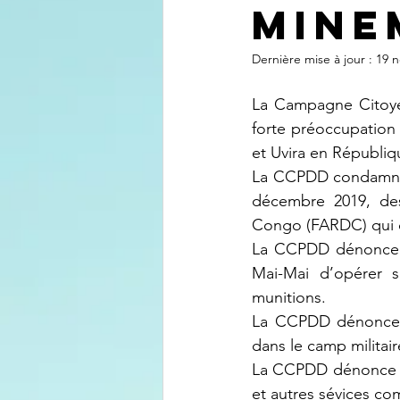
MINE
Dernière mise à jour :
19 n
La Campagne Citoye
forte préoccupation 
et Uvira en Républi
La CCPDD condamne l
décembre 2019, de
Congo (FARDC) qui c
La CCPDD dénonce l’
Mai-Mai d’opérer 
munitions.
La CCPDD dénonce le
dans le camp militair
La CCPDD dénonce et 
et autres sévices co