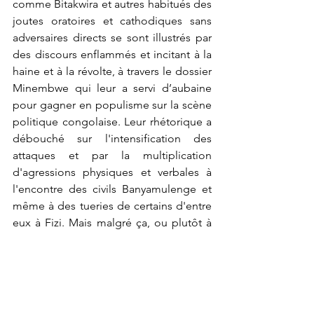
comme Bitakwira et autres habitués des 
joutes oratoires et cathodiques sans 
adversaires directs se sont illustrés par 
des discours enflammés et incitant à la 
haine et à la révolte, à travers le dossier 
Minembwe qui leur a servi d’aubaine 
pour gagner en populisme sur la scène 
politique congolaise. Leur rhétorique a 
débouché sur l'intensification des 
attaques et par la multiplication 
d'agressions physiques et verbales à 
l'encontre des civils Banyamulenge et 
même à des tueries de certains d'entre 
eux à Fizi. Mais malgré ça, ou plutôt à 
cause de ça, Bitakwira a été couronné 
du titre de conseiller privilégié du Chef 
de l’Etat en matière de pacification 
pour l’Est de la RDC !!!