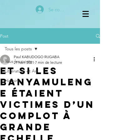
Se connecter
Post
Tous les posts
Paul KABUDOGO RUGABA
Tous les posts
21 févr. 2021
7 min de lecture
ET SI LES
Littérature et Art
BANYAMULENG
Histoire
E ÉTAIENT
VICTIMES D’UN
COMPLOT À
GRANDE
ECHELLE