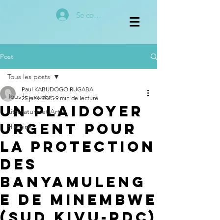
Se connecter
Post
Tous les posts
Paul KABUDOGO RUGABA
Tous les posts
25 janv. 2025
9 min de lecture
UN PLAIDOYER
Littérature et Art
URGENT POUR
Histoire
LA PROTECTION
DES
BANYAMULENG
E DE MINEMBWE
(SUD KIVU-RDC)