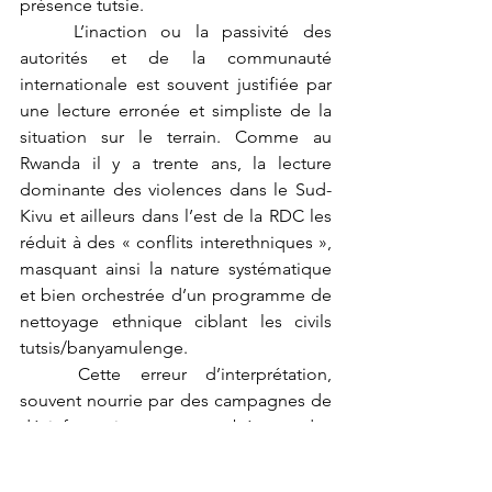
présence tutsie.
	L’inaction ou la passivité des 
autorités et de la communauté 
internationale est souvent justifiée par 
une lecture erronée et simpliste de la 
situation sur le terrain. Comme au 
Rwanda il y a trente ans, la lecture 
dominante des violences dans le Sud-
Kivu et ailleurs dans l’est de la RDC les 
réduit à des « conflits interethniques », 
masquant ainsi la nature systématique 
et bien orchestrée d’un programme de 
nettoyage ethnique ciblant les civils 
tutsis/banyamulenge.
	Cette erreur d’interprétation, 
souvent nourrie par des campagnes de 
désinformation, est exacerbée par des 
rapports biaisés ou incomplets. Au lieu 
de dénoncer clairement les acteurs 