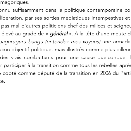
smagoriques.  
libération, par ses sorties médiatiques intempestives et
as mal d’autres politiciens chef des milices et seigneu
-élevé au grade de « 
général
 ». A la tête d’une meute d
baguruguru bangu (entendez mes voyous) 
une armada 
cun objectif politique, mais illustrés comme plus pilleur
es vrais combattants pour une cause quelconque. Il 
 participer à la transition comme tous les rebelles après
re copté comme député de la transition en 2006 du 
Part
ce
. 