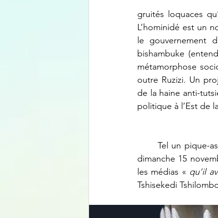
gruités loquaces qu’
L’hominidé est un n
le gouvernement d
bishambuke (entend
métamorphose sociol
outre Ruzizi. Un pr
de la haine anti-tut
politique à l’Est de 
	Tel un pique-assiette du week-end, après un forcing-intrusion au palais présidentiel le 
dimanche 15 novembre
les médias « 
qu’il a
Tshisekedi Tshilomb