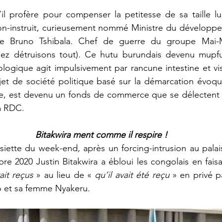
il profère pour compenser la petitesse de sa taille lu
on-instruit, curieusement nommé Ministre du développem
e Bruno Tshibala. Chef de guerre du groupe Mai-Ma
ez détruisons tout). Ce hutu burundais devenu mupfu
ogique agit impulsivement par rancune intestine et vis
ojet de société politique basé sur la démarcation évoq
sie, est devenu un fonds de commerce que se délectent 
la RDC.
Bitakwira ment comme il respire !
 2020 Justin Bitakwira a ébloui les congolais en faisan
vait reçus
 » au lieu de « 
qu’il avait été reçu
 » en privé p
o et sa femme Nyakeru. 