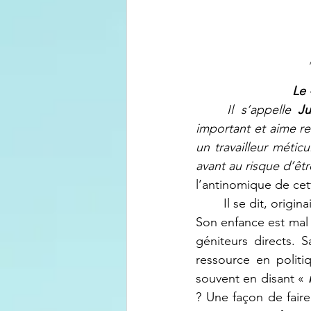
Le 
Il s’appelle 
Ju
important et aime re
un travailleur métic
avant au risque d’êtr
l’antinomique de cett
	Il se dit, originaire du Sud-Kivu sur les hauteurs des moyens plateaux de la plaine Ruzizi. 
Son enfance est mal 
géniteurs directs. 
ressource en politi
souvent en disant « 
? Une façon de faire