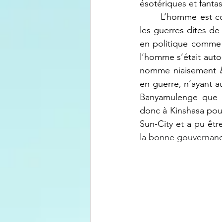
ésotériques et fanta
	L’homme est connu suffisamment dans la politique contemporaine congolaise depuis 
les guerres dites de 
en politique comme p
l’homme s’était auto
nomme niaisement 
en guerre, n’ayant au
Banyamulenge que d
donc à Kinshasa pour
Sun-City et a pu êt
la bonne gouvernan