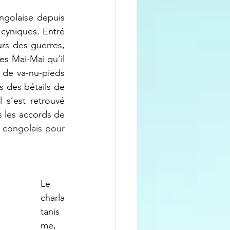
 cyniques. Entré 
rs des guerres, 
es Mai-Mai qu’il 
de va-nu-pieds 
s des bétails de 
s’est retrouvé 
 les accords de 
i congolais pour 
Le 
charla
tanis
me, 