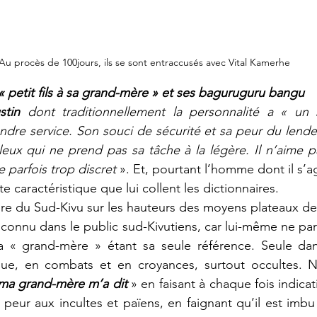
Au procès de 100jours, ils se sont entraccusés avec Vital Kamerhe
« petit fils à sa grand-mère » et ses baguruguru bangu 
stin
 dont traditionnellement la personnalité a « un 
ndre service. Son souci de sécurité et sa peur du lendem
uleux qui ne prend pas sa tâche à la légère. Il n’aime p
e parfois trop discret
 ». Et, pourtant l’homme dont il s’agi
e caractéristique que lui collent les dictionnaires.
connu dans le public sud-Kivutiens, car lui-même ne parl
Sa « grand-mère » étant sa seule référence. Seule dans
que, en combats et en croyances, surtout occultes. Ne 
ma grand-mère m’a dit
 » en faisant à chaque fois indicati
 peur aux incultes et païens, en faignant qu’il est imbu