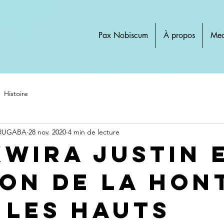
Pax Nobiscum
À propos
Med
Histoire
 RUGABA
28 nov. 2020
4 min de lecture
kwira Justin 
ion de la hon
 les Hauts