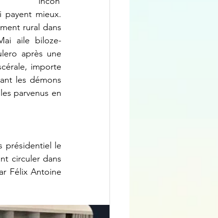
incon
i payent mieux. 
ent rural dans 
i aile biloze-
lero après une 
cérale, importe 
uant les démons 
les parvenus en 
t circuler dans 
ar Félix Antoine 