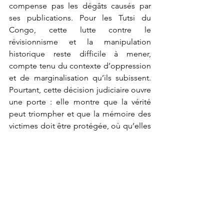
compense pas les dégâts causés par 
ses publications. Pour les Tutsi du 
Congo, cette lutte contre le 
révisionnisme et la manipulation 
historique reste difficile à mener, 
compte tenu du contexte d’oppression 
et de marginalisation qu’ils subissent. 
Pourtant, cette décision judiciaire ouvre 
une porte : elle montre que la vérité 
peut triompher et que la mémoire des 
victimes doit être protégée, où qu’elles 
se trouvent.
	Il est désormais crucial que les 
communautés touchées, comme les 
Banyamulenge, trouvent des moyens 
de dénoncer ces discours incendiaires 
et de faire valoir leur vérité face à 
l’idéologie négationniste qui continue 
de peser lourdement sur leurs 