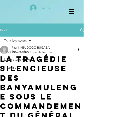
Se connecter
Post
Tous les posts
Paul KABUDOGO RUGABA
Tous les posts
20 janv. 2025
5 min de lecture
La Tragédie
Littérature et Art
Silencieuse
Histoire
des
Banyamuleng
e sous le
Commandemen
t du Général