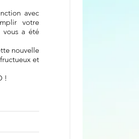
nction avec 
mplir votre 
 vous a été 
te nouvelle 
ructueux et 
O !