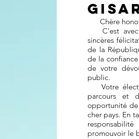
GISA
Chère hono
C'est ave
sincères félici
de la Républiq
de la confiance
de votre dévo
public.
Votre élec
parcours et d
opportunité de
cher pays. En t
responsabilit
promouvoir le bi