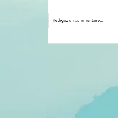
Rédigez un commentaire...
Le crépuscule
d'un pouvoir :
lorsque la
perte de
légitimité
précède la
défaite
politique