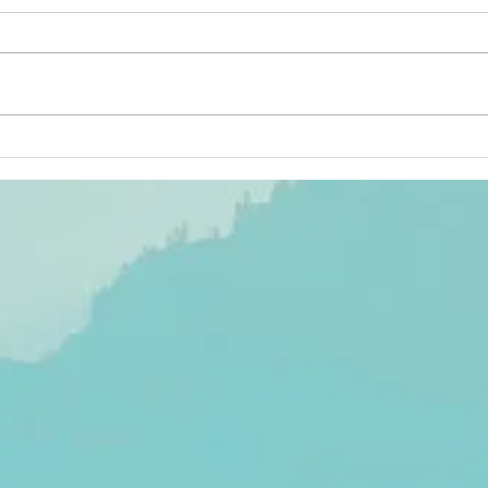
Le « Génocost
Mu
» en
fa
République
pa
démocratique
ro
du Congo :
Rw
entre
pr
construction
politique de la
mémoire,
concurrence
des
victimisations
et défis du