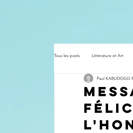
Tous les posts
Littérature et Art
Paul KABUDOGO
Mess
féli
l'ho