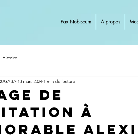
Pax Nobiscum
À propos
Med
Histoire
 RUGABA
13 mars 2024
1 min de lecture
age de
citation à
norable Alexi