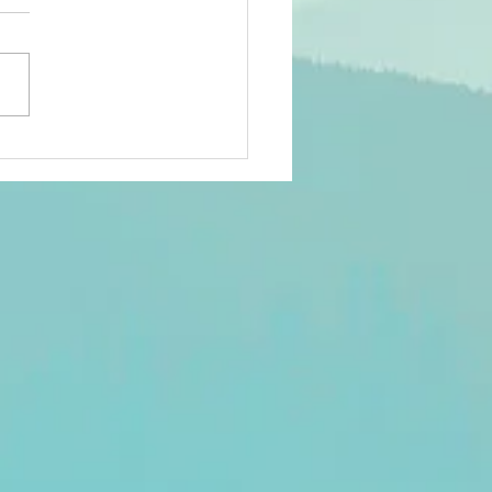
lenge
isait-il
rtie du
yaume du
anda
écolonial?